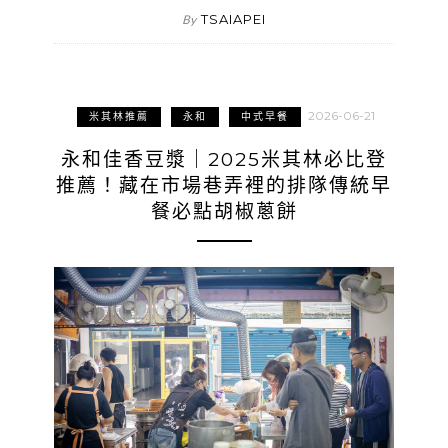
TSAIAPEI
By
2026-06-21
米其林推薦
永和
中式早餐
永和佳香豆漿｜2025米其林必比登
推薦！藏在市場巷弄裡的排隊傳統早
餐必點胡椒蔥餅