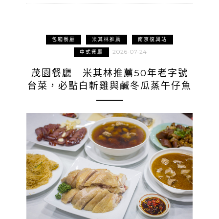
包廂餐廳
米其林推薦
南京復興站
2026-07-24
中式餐廳
茂園餐廳｜米其林推薦50年老字號
台菜，必點白斬雞與鹹冬瓜蒸午仔魚