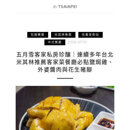
TSAIAPEI
By
包廂餐廳
米其林推薦
信義安和站
2026-07-31
中式餐廳
五月雪客家私房珍釀｜連續多年台北
米其林推薦客家菜餐廳必點鹽焗雞、
外婆醬肉與花生豬腳