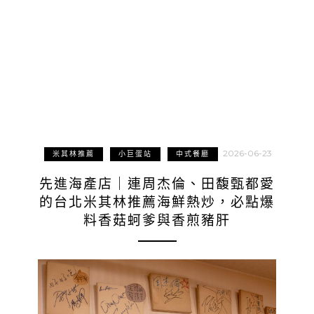
2026-06-23
米其林推薦
小巨蛋站
中式餐廳
先進海產店｜連周杰倫、田馥甄都愛
的台北米其林推薦海鮮熱炒，必點爆
料香菇蚵爹與香煎豬肝