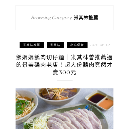
Browsing Category
米其林推薦
2026-08-03
米其林推薦
景美站
小吃便當
鵝媽媽鵝肉切仔麵｜米其林曾推薦過
的景美鵝肉老店！超大份鵝肉竟然才
賣300元