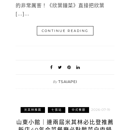
的非常厲害！《欣葉鐘菜》直接把欣葉
[…]…
CONTINUE READING
TSAIAPEI
By
2026-07-19
米其林推薦
七張站
中式餐廳
山東小館｜連兩屆米其林必比登推薦
新店40年合菜餐廳必點酸菜白肉鍋