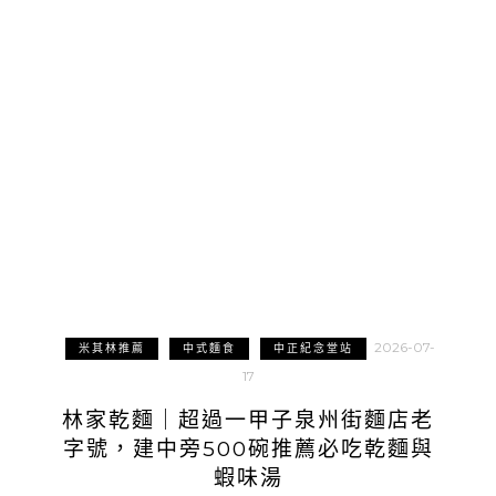
2026-07-
米其林推薦
中式麵食
中正紀念堂站
17
林家乾麵｜超過一甲子泉州街麵店老
字號，建中旁500碗推薦必吃乾麵與
蝦味湯