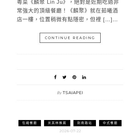
粵菜《麟聚 Lin Ju》，絕對是近期吃過非
常強大的頂級餐廳！《麟聚》就在茹曦酒
店一樓，位置稍微有點隱密，但裡 […]…
CONTINUE READING
TSAIAPEI
By
包廂餐廳
米其林推薦
劍南路站
中式餐廳
2026-07-22