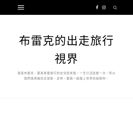
布雷克的出走旅行
視界
我是布雷克，愛美食愛旅行的女兒控老爸，一生只活這麼一次，所以
我們值得瘋狂去冒險，走吧，跟我一起踏上世界的旅程吧。