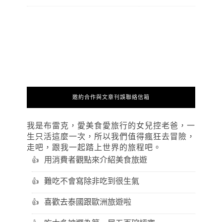
邀約合作與文章刊誤聯絡信箱
我是布雷克，愛美食愛旅行的女兒控老爸，一
生只活這麼一次，所以我們值得瘋狂去冒險，
走吧，跟我一起踏上世界的旅程吧。
用消費者觀點來介紹美食旅遊
難吃不會寫除非吃到很生氣
喜歡去泰國跟歐洲旅遊啦