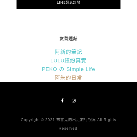
LINE訊息訂閱
友善連結
阿新的筆記
LULU繽紛真實
PEKO の Simple Life
阿朱的日常
Copyright © 2021 布雷克的出走旅行視界 All Rights
Reserved.