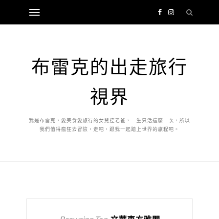
布雷克的出走旅行
視界
我是布雷克，愛美食愛旅行的女兒控老爸，一生只活這麼一次，所以
我們值得瘋狂去冒險，走吧，跟我一起踏上世界的旅程吧。