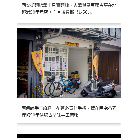
同安街麵線羹｜只賣麵線、肉羹與臭豆腐古亭在地
超過50年老店，而且通通都只要50元
阿傳師手工麻糬｜花蓮必買伴手禮，藏在民宅巷弄
裡的50年傳統古早味手工麻糬