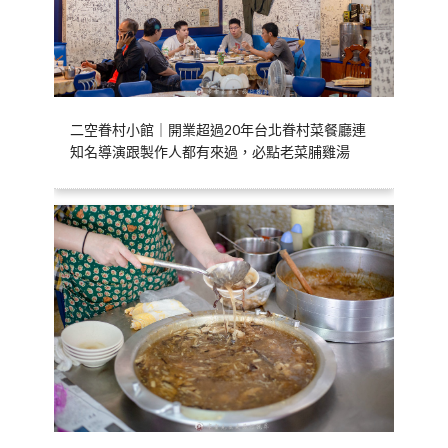
二空眷村小館｜開業超過20年台北眷村菜餐廳連
知名導演跟製作人都有來過，必點老菜脯雞湯