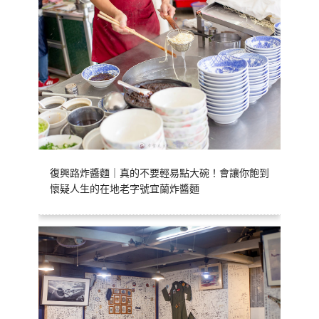
復興路炸醬麵｜真的不要輕易點大碗！會讓你飽到
懷疑人生的在地老字號宜蘭炸醬麵