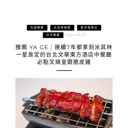
包廂餐廳
米其林推薦
南京復興站
2024-08-27
中式餐廳
雅閣 YA GE｜連續7年都拿到米其林
一星肯定的台北文華東方酒店中餐廳
必點叉燒皇跟脆皮雞