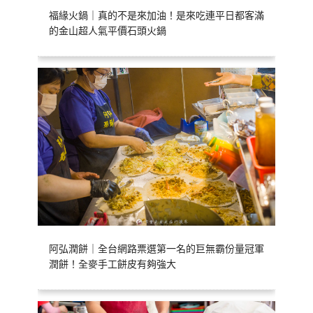
福緣火鍋｜真的不是來加油！是來吃連平日都客滿
的金山超人氣平價石頭火鍋
阿弘潤餅｜全台網路票選第一名的巨無霸份量冠軍
潤餅！全麥手工餅皮有夠強大