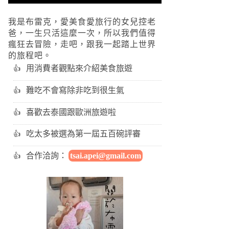
我是布雷克，愛美食愛旅行的女兒控老
爸，一生只活這麼一次，所以我們值得
瘋狂去冒險，走吧，跟我一起踏上世界
的旅程吧。
用消費者觀點來介紹美食旅遊
難吃不會寫除非吃到很生氣
喜歡去泰國跟歐洲旅遊啦
吃太多被選為第一屆五百碗評審
合作洽詢：
tsai.apei@gmail.com