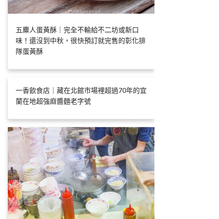
五麋人蛋黃酥｜完全不輸給不二坊或新口
味！還沒到中秋，很快預訂就完售的彰化排
隊蛋黃酥
一香飲食店｜藏在北館市場裡超過70年的宜
蘭在地超強麻醬麵老字號