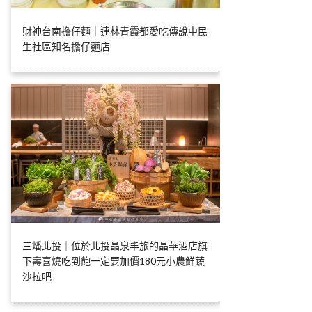
財神台南擔仔麵｜連林青霞都愛吃傳說中民
生社區知名擔仔麵店
三燔北投｜位於北投晶泉丰旅的晶華酒店旗
下壽喜燒吃到飽一定要加價180元小農鮮蔬
沙拉吧