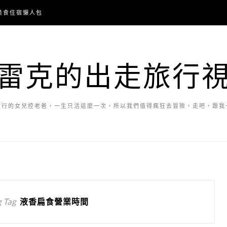
美食住宿懶人包
雷克的出走旅行
旅行的女兒控老爸，一生只活這麼一次，所以我們值得瘋狂去冒險，走吧，跟我
 Tag
液香扁食營業時間