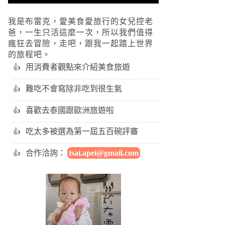
我是布雷克，愛美食愛旅行的女兒控老
爸，一生只活這麼一次，所以我們值得
瘋狂去冒險，走吧，跟我一起踏上世界
的旅程吧。
用消費者觀點來介紹美食旅遊
難吃不會寫除非吃到很生氣
喜歡去泰國跟歐洲旅遊啦
吃太多被選為第一屆五百碗評審
合作洽詢：
tsai.apei@gmail.com