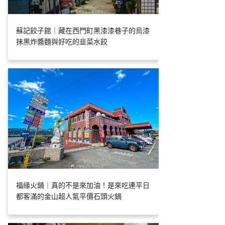
蘇記餃子館｜藏在西門町黑漆漆巷子的烏漆
抹黑炸醬麵與好吃的韭菜水餃
福緣火鍋｜真的不是來加油！是來吃連平日
都客滿的金山超人氣平價石頭火鍋