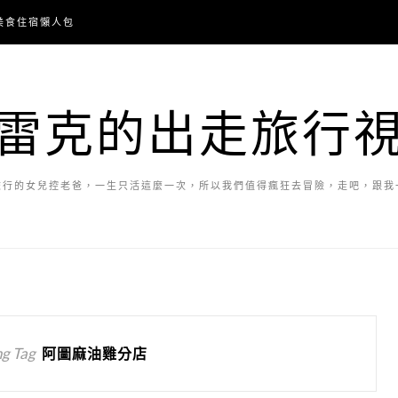
美食住宿懶人包
雷克的出走旅行
旅行的女兒控老爸，一生只活這麼一次，所以我們值得瘋狂去冒險，走吧，跟我
g Tag
阿圖麻油雞分店