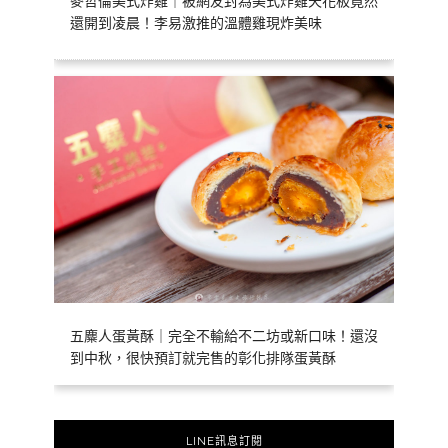
麥哲倫美式炸雞｜被網友封為美式炸雞天花板竟然
還開到凌晨！李易激推的溫體雞現炸美味
五麋人蛋黃酥｜完全不輸給不二坊或新口味！還沒
到中秋，很快預訂就完售的彰化排隊蛋黃酥
LINE訊息訂閱