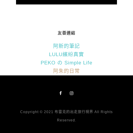
友善連結
阿新的筆記
LULU繽紛真實
PEKO の Simple Life
阿朱的日常
Copyright © 2021 布雷克的出走旅行視界 All Rights
Reserved.