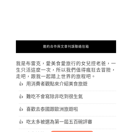
邀約合作與文章刊誤聯絡信箱
我是布雷克，愛美食愛旅行的女兒控老爸，一
生只活這麼一次，所以我們值得瘋狂去冒險，
走吧，跟我一起踏上世界的旅程吧。
用消費者觀點來介紹美食旅遊
難吃不會寫除非吃到很生氣
喜歡去泰國跟歐洲旅遊啦
吃太多被選為第一屆五百碗評審