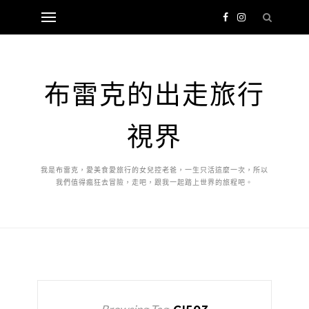
布雷克的出走旅行
視界
我是布雷克，愛美食愛旅行的女兒控老爸，一生只活這麼一次，所以
我們值得瘋狂去冒險，走吧，跟我一起踏上世界的旅程吧。