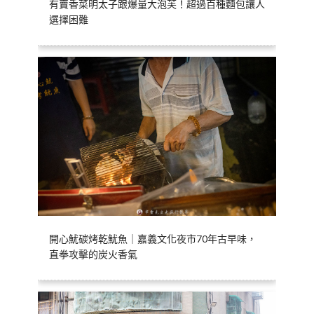
有賣香菜明太子跟爆量大泡芙！超過百種麵包讓人
選擇困難
開心魷碳烤乾魷魚｜嘉義文化夜市70年古早味，
直拳攻擊的炭火香氣