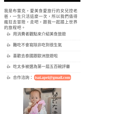
我是布雷克，愛美食愛旅行的女兒控老
爸，一生只活這麼一次，所以我們值得
瘋狂去冒險，走吧，跟我一起踏上世界
的旅程吧。
用消費者觀點來介紹美食旅遊
難吃不會寫除非吃到很生氣
喜歡去泰國跟歐洲旅遊啦
吃太多被選為第一屆五百碗評審
合作洽詢：
tsai.apei@gmail.com