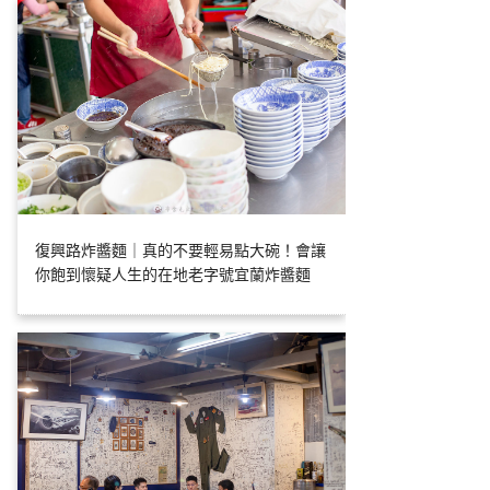
復興路炸醬麵｜真的不要輕易點大碗！會讓
你飽到懷疑人生的在地老字號宜蘭炸醬麵