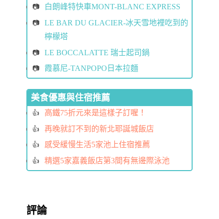
白朗峰特快車MONT-BLANC EXPRESS
LE BAR DU GLACIER-冰天雪地裡吃到的
檸檬塔
LE BOCCALATTE 瑞士起司鍋
霞慕尼-TANPOPO日本拉麵
美食優惠與住宿推薦
高鐵75折元來是這樣子訂喔！
再晚就訂不到的新北耶誕城飯店
感受緩慢生活5家池上住宿推薦
精選5家嘉義飯店第3間有無邊際泳池
評論