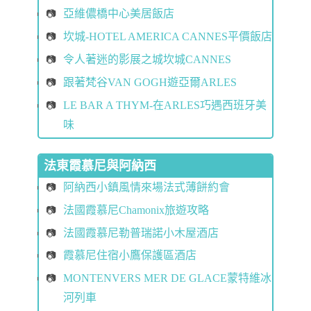
亞維儂橋中心美居飯店
坎城-HOTEL AMERICA CANNES平價飯店
令人著迷的影展之城坎城CANNES
跟著梵谷VAN GOGH遊亞爾ARLES
LE BAR A THYM-在ARLES巧遇西班牙美
味
法東霞慕尼與阿納西
阿納西小鎮風情來場法式薄餅約會
法國霞慕尼Chamonix旅遊攻略
法國霞慕尼勒普瑞諾小木屋酒店
霞慕尼住宿小鷹保護區酒店
MONTENVERS MER DE GLACE蒙特維冰
河列車