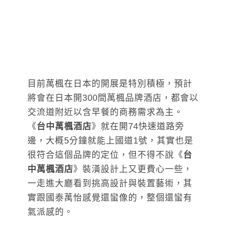
目前萬楓在日本的開展是特別積極，預計
將會在日本開300間萬楓品牌酒店，都會以
交流道附近以含早餐的商務需求為主。
《
台中萬楓酒店
》就在開74快速道路旁
邊，大概5分鐘就能上國道1號，其實也是
很符合這個品牌的定位，但不得不說《
台
中萬楓酒店
》裝潢設計上又更費心一些，
一走進大廳看到挑高設計與裝置藝術，其
實跟國泰萬怡感覺還蠻像的，整個還蠻有
氣派感的。