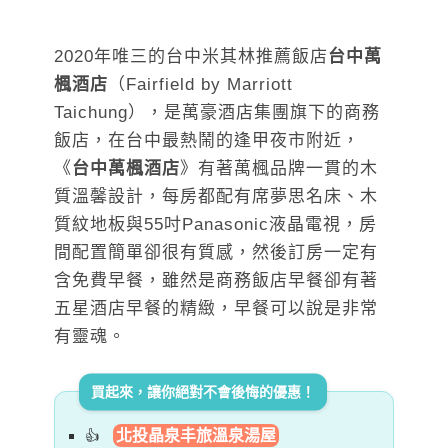
2020年唯三的台中米其林推薦飯店
台中萬
楓酒店
（Fairfield by Marriott
Taichung），是萬豪酒店集團旗下的商務
飯店，在台中最熱鬧的逢甲夜市附近，
《
台中萬楓酒店
》有著萬楓品牌一貫的木
質溫馨設計，每房都配有席夢思名床、木
質紋地板與55吋Panasonic液晶電視，房
間配置簡單卻很有質感，然後訂房一定有
含免費早餐，雖然是商務飯店早餐卻有著
五星酒店早餐的精緻，早餐可以說是非常
有靈魂。
買起來，讓你絕對不會後悔的優惠！
北投晶泉丰旅溫泉湯屋