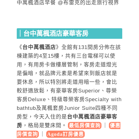
｜台中萬楓酒店豪華客房
《
台中萬楓酒店
》全館有131間房分佈在該
棟建築的4至15樓，共有三台電梯可以使
用，有用房卡做樓層管制，客房走道燈光
是偏暗，就品牌元素是希望來到飯店就是
要休息，所以特別將走道用暗一些，會比
較舒適放鬆，有豪華客房Superior、尊榮
客房Deluxe、特級尊榮客房Specialty with
bathtub及萬楓套房Junior Suite四種不同
房型，今天入住的是
台中萬楓酒店豪華客
房
，格局是雙床間。
｜
最低房價查詢
優惠
｜
房價查詢
Agoda訂房優惠