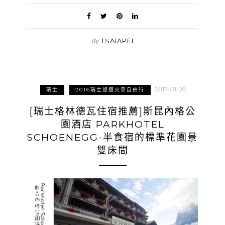
TSAIAPEI
By
2017-01-28
瑞士
2016瑞士旅遊火車自由行
[瑞士格林德瓦住宿推薦]斯昆內格公
園酒店 PARKHOTEL
SCHOENEGG-半食宿的標準花園景
雙床間