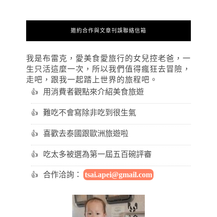
邀約合作與文章刊誤聯絡信箱
我是布雷克，愛美食愛旅行的女兒控老爸，一
生只活這麼一次，所以我們值得瘋狂去冒險，
走吧，跟我一起踏上世界的旅程吧。
用消費者觀點來介紹美食旅遊
難吃不會寫除非吃到很生氣
喜歡去泰國跟歐洲旅遊啦
吃太多被選為第一屆五百碗評審
合作洽詢：
tsai.apei@gmail.com