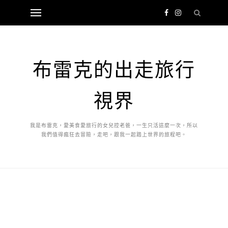
布雷克的出走旅行
視界
我是布雷克，愛美食愛旅行的女兒控老爸，一生只活這麼一次，所以
我們值得瘋狂去冒險，走吧，跟我一起踏上世界的旅程吧。