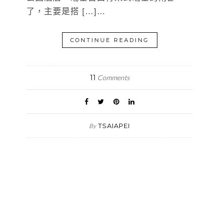
了，主要是搭 […]…
CONTINUE READING
11
Comments
TSAIAPEI
By