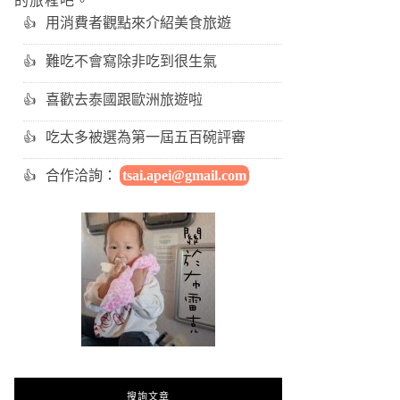
的旅程吧。
用消費者觀點來介紹美食旅遊
難吃不會寫除非吃到很生氣
喜歡去泰國跟歐洲旅遊啦
吃太多被選為第一屆五百碗評審
合作洽詢：
tsai.apei@gmail.com
搜詢文章