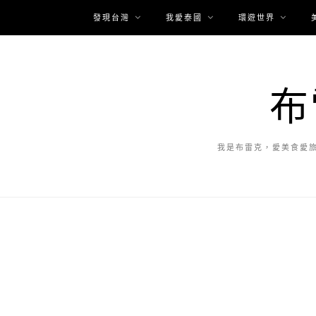
發現台灣
我愛泰國
環遊世界
布
我是布雷克，愛美食愛