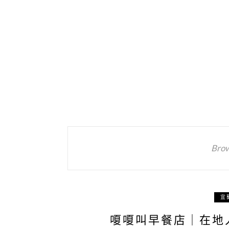
Brow
宜
嗄嗄叫早餐店｜在地