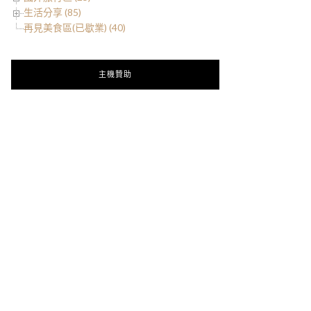
生活分享 (85)
再見美食區(已歇業) (40)
主機贊助