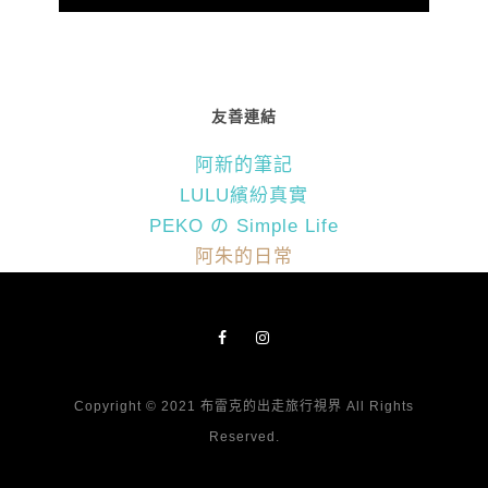
友善連結
阿新的筆記
LULU繽紛真實
PEKO の Simple Life
阿朱的日常
Copyright © 2021 布雷克的出走旅行視界 All Rights
Reserved.