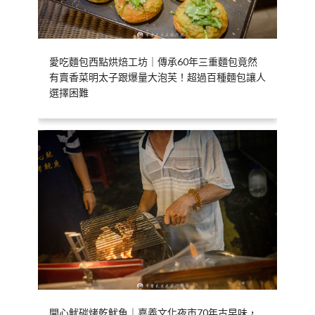
愛吃麵包西點烘焙工坊｜傳承60年三重麵包竟然
有賣香菜明太子跟爆量大泡芙！超過百種麵包讓人
選擇困難
開心魷碳烤乾魷魚｜嘉義文化夜市70年古早味，