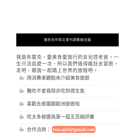
邀約合作與文章刊誤聯絡信箱
我是布雷克，愛美食愛旅行的女兒控老爸，一
生只活這麼一次，所以我們值得瘋狂去冒險，
走吧，跟我一起踏上世界的旅程吧。
用消費者觀點來介紹美食旅遊
難吃不會寫除非吃到很生氣
喜歡去泰國跟歐洲旅遊啦
吃太多被選為第一屆五百碗評審
合作洽詢：
tsai.apei@gmail.com