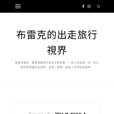
布雷克的出走旅行
視界
我是布雷克，愛美食愛旅行的女兒控老爸，一生只活這麼一次，所以
我們值得瘋狂去冒險，走吧，跟我一起踏上世界的旅程吧。