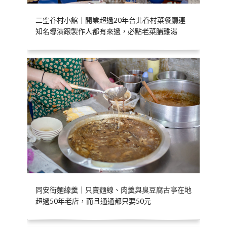
二空眷村小館｜開業超過20年台北眷村菜餐廳連
知名導演跟製作人都有來過，必點老菜脯雞湯
同安街麵線羹｜只賣麵線、肉羹與臭豆腐古亭在地
超過50年老店，而且通通都只要50元