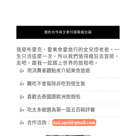
邀約合作與文章刊誤聯絡信箱
我是布雷克，愛美食愛旅行的女兒控老爸，一
生只活這麼一次，所以我們值得瘋狂去冒險，
走吧，跟我一起踏上世界的旅程吧。
用消費者觀點來介紹美食旅遊
難吃不會寫除非吃到很生氣
喜歡去泰國跟歐洲旅遊啦
吃太多被選為第一屆五百碗評審
合作洽詢：
tsai.apei@gmail.com