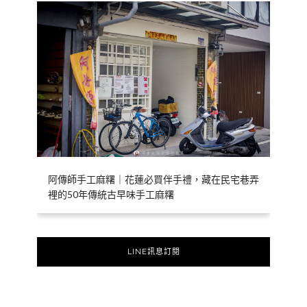
阿傳師手工麻糬｜花蓮必買伴手禮，藏在民宅巷弄
裡的50年傳統古早味手工麻糬
LINE訊息訂閱