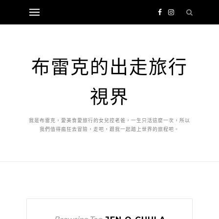
布雷克的出走旅行
視界
我是布雷克，愛美食愛旅行的女兒控老爸，一生只活這麼一次，所以
我們值得瘋狂去冒險，走吧，跟我一起踏上世界的旅程吧。