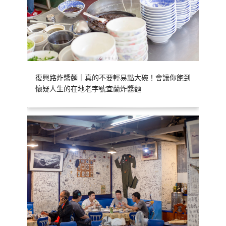
復興路炸醬麵｜真的不要輕易點大碗！會讓你飽到
懷疑人生的在地老字號宜蘭炸醬麵