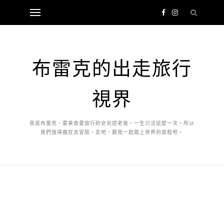
布雷克的出走旅行
視界
我是布雷克，愛美食愛旅行的女兒控老爸，一生只活這麼一次，所以
我們值得瘋狂去冒險，走吧，跟我一起踏上世界的旅程吧。