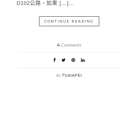
D102公路，如果 […]…
CONTINUE READING
4
Comments
TSAIAPEI
By