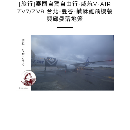
[旅行]泰國自駕自由行-威航V-AIR
ZV7/ZV8 台北-曼谷-鹹酥雞飛機餐
與廊曼落地簽