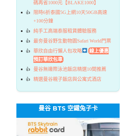
碼再省1000元【BLAKE1000】
限時6折泰國5G上網10天50GB高速
+100分鐘
純手工高端泰服租賃體驗服務
最夯曼谷野生動物園Safari World門票
華欣自由行懶人包攻略
線上優惠
預訂華欣包車
曼谷無邊際泳池飯店精選10間推薦
精選曼谷親子飯店與公寓式酒店
曼谷 BTS 空鐵兔子卡