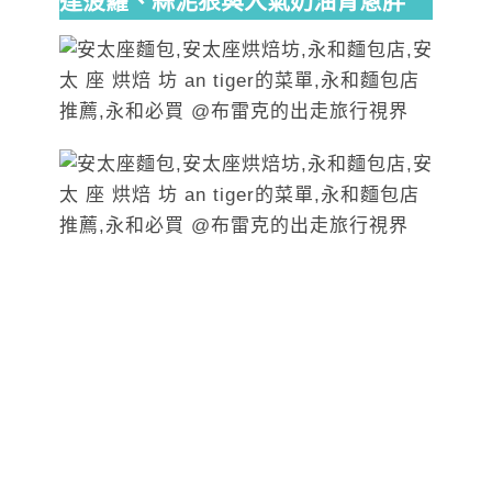
達菠蘿、蒜泥狠與人氣奶油青蔥胖