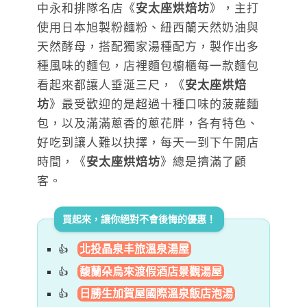
中永和排隊名店《
安太座烘焙坊
》，主打
使用日本旭製粉麵粉、紐西蘭天然奶油與
天然酵母，搭配獨家湯種配方，製作出多
種風味的麵包，店裡麵包櫥櫃每一款麵包
看起來都讓人垂涎三尺，《
安太座烘焙
坊
》最受歡迎的是超過十種口味的菠蘿麵
包，以及滿滿蔥香的蔥花胖，各有特色、
好吃到讓人難以抉擇，每天一到下午開店
時間，《
安太座烘焙坊
》總是擠滿了顧
客。
買起來，讓你絕對不會後悔的優惠！
北投晶泉丰旅溫泉湯屋
馥蘭朵烏來渡假酒店景觀湯屋
日勝生加賀屋國際溫泉飯店泡湯