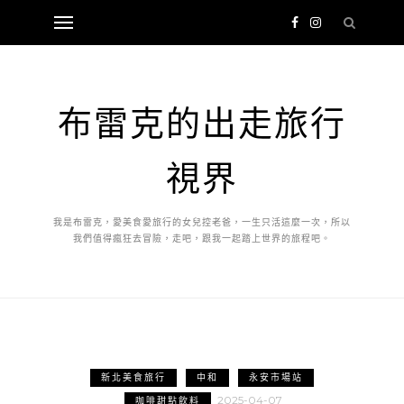
布雷克的出走旅行
視界
我是布雷克，愛美食愛旅行的女兒控老爸，一生只活這麼一次，所以
我們值得瘋狂去冒險，走吧，跟我一起踏上世界的旅程吧。
新北美食旅行
中和
永安市場站
2025-04-07
咖啡甜點飲料