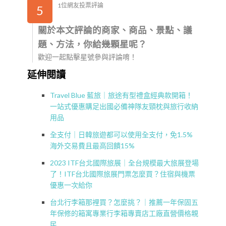
1位網友投票評論
5
關於本文評論的商家、商品、景點、議
題、方法，你給幾顆星呢？
歡迎一起點擊星號參與評論唷！
延伸閱讀
Travel Blue 藍旅｜旅途有型禮盒經典款開箱！
一站式優惠購足出國必備神隊友頸枕與旅行收納
用品
全支付｜日韓旅遊都可以使用全支付，免1.5%
海外交易費且最高回饋15%
2023 ITF台北國際旅展｜全台規模最大旅展登場
了！ITF台北國際旅展門票怎麼買？住宿與機票
優惠一次給你
台北行李箱那裡買？怎麼挑？｜推薦一年保固五
年保修的箱寓專業行李箱專賣店工廠直營價格親
民