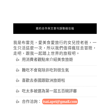
邀約合作與文章刊誤聯絡信箱
我是布雷克，愛美食愛旅行的女兒控老爸，一
生只活這麼一次，所以我們值得瘋狂去冒險，
走吧，跟我一起踏上世界的旅程吧。
用消費者觀點來介紹美食旅遊
難吃不會寫除非吃到很生氣
喜歡去泰國跟歐洲旅遊啦
吃太多被選為第一屆五百碗評審
合作洽詢：
tsai.apei@gmail.com