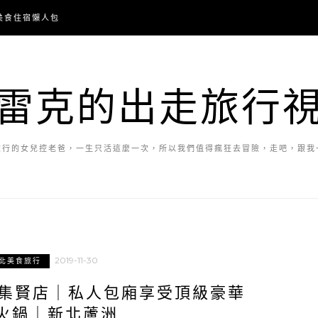
美食住宿懶人包
雷克的出走旅行
旅行的女兒控老爸，一生只活這麼一次，所以我們值得瘋狂去冒險，走吧，跟我
2019-11-30
北美食旅行
洲集賢店｜私人包廂享受頂級豪華
火鍋｜新北蘆洲