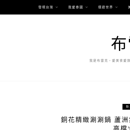
發現台灣
我愛泰國
環遊世界
布
我是布雷克，愛美食愛
新
銅花精緻涮涮鍋 蘆
高檔