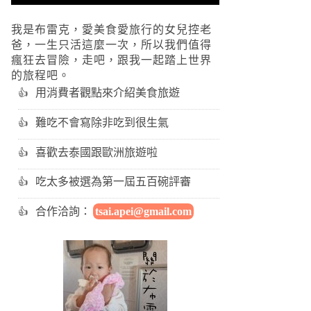
我是布雷克，愛美食愛旅行的女兒控老
爸，一生只活這麼一次，所以我們值得
瘋狂去冒險，走吧，跟我一起踏上世界
的旅程吧。
用消費者觀點來介紹美食旅遊
難吃不會寫除非吃到很生氣
喜歡去泰國跟歐洲旅遊啦
吃太多被選為第一屆五百碗評審
合作洽詢：
tsai.apei@gmail.com