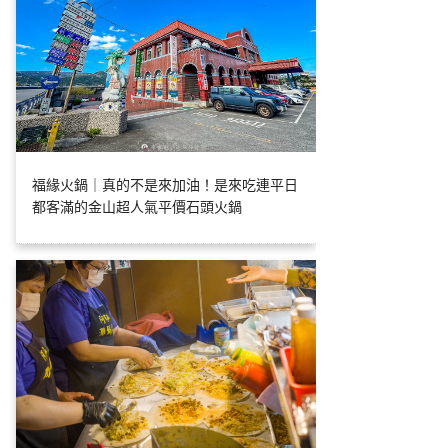
福緣火鍋｜真的不是來加油！是來吃連平日
都客滿的金山超人氣平價石頭火鍋