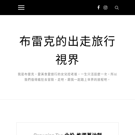
布雷克的出走旅行
視界
我是布雷克，愛美食愛旅行的女兒控老爸，一生只活這麼一次，所以
我們值得瘋狂去冒險，走吧，跟我一起踏上世界的旅程吧。