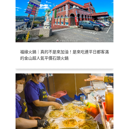
福緣火鍋｜真的不是來加油！是來吃連平日都客滿
的金山超人氣平價石頭火鍋