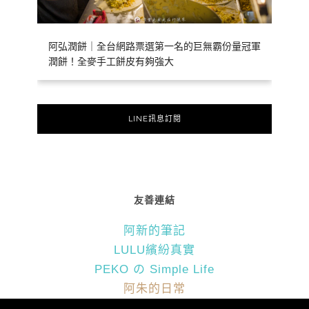
阿弘潤餅｜全台網路票選第一名的巨無霸份量冠軍
潤餅！全麥手工餅皮有夠強大
LINE訊息訂閱
友善連結
阿新的筆記
LULU繽紛真實
PEKO の Simple Life
阿朱的日常