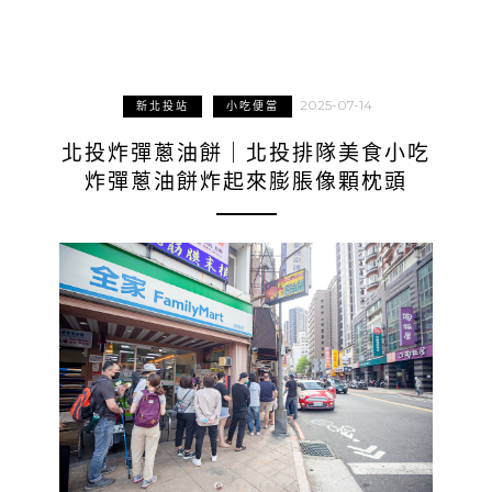
2025-07-14
新北投站
小吃便當
北投炸彈蔥油餅｜北投排隊美食小吃
炸彈蔥油餅炸起來膨脹像顆枕頭