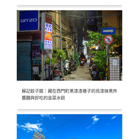
蘇記餃子館｜藏在西門町黑漆漆巷子的烏漆抹黑炸
醬麵與好吃的韭菜水餃