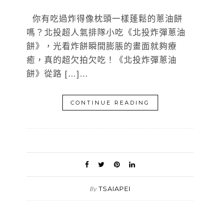
你有吃過炸得像枕頭一樣蓬鬆的蔥油餅
嗎？北投超人氣排隊小吃《北投炸彈蔥油
餅》，光看炸餅瞬間膨脹的畫面就夠療
癒，真的超欠拍欠吃！《北投炸彈蔥油
餅》從路 […]…
CONTINUE READING
TSAIAPEI
By