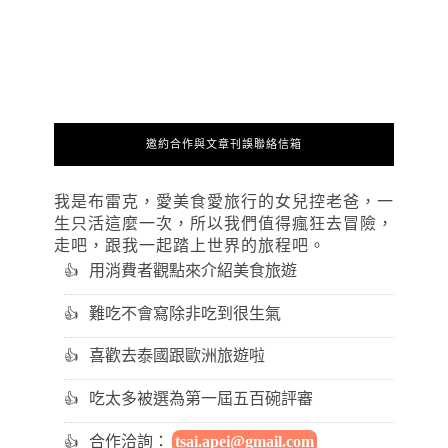
邀約合作與文章刊誤聯絡信箱
我是布雷克，愛美食愛旅行的女兒控老爸，一
生只活這麼一次，所以我們值得瘋狂去冒險，
走吧，跟我一起踏上世界的旅程吧。
用消費者觀點來介紹美食旅遊
難吃不會寫除非吃到很生氣
喜歡去泰國跟歐洲旅遊啦
吃太多被選為第一屆五百碗評審
合作洽詢：
tsai.apei@gmail.com