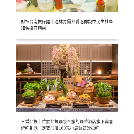
財神台南擔仔麵｜連林青霞都愛吃傳說中民生社區
知名擔仔麵店
三燔北投｜位於北投晶泉丰旅的晶華酒店旗下壽喜
燒吃到飽一定要加價180元小農鮮蔬沙拉吧