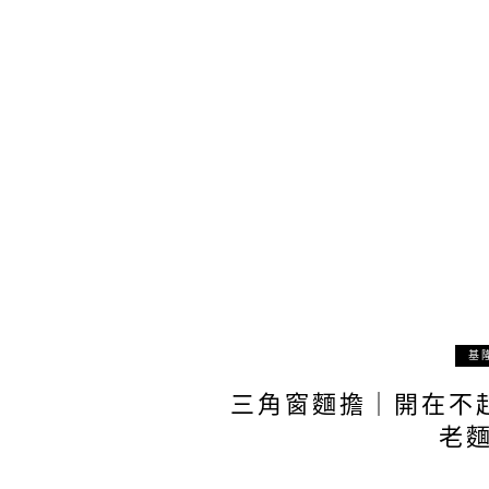
基
三角窗麵擔｜開在不
老