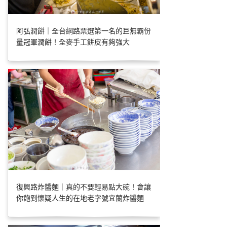
阿弘潤餅｜全台網路票選第一名的巨無霸份
量冠軍潤餅！全麥手工餅皮有夠強大
復興路炸醬麵｜真的不要輕易點大碗！會讓
你飽到懷疑人生的在地老字號宜蘭炸醬麵