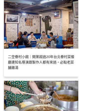
二空眷村小館｜開業超過20年台北眷村菜餐
廳連知名導演跟製作人都有來過，必點老菜
脯雞湯