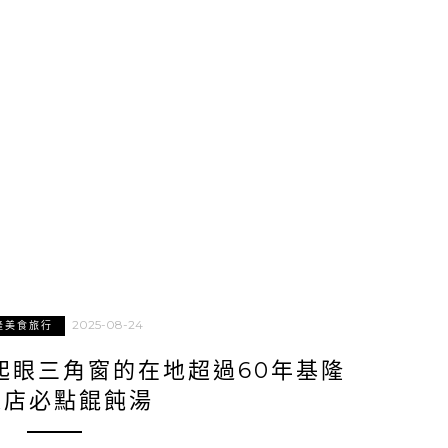
2025-08-24
隆美食旅行
起眼三角窗的在地超過60年基隆
麵店必點餛飩湯