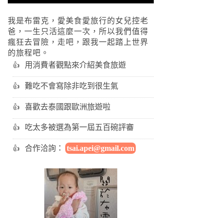
我是布雷克，愛美食愛旅行的女兒控老
爸，一生只活這麼一次，所以我們值得
瘋狂去冒險，走吧，跟我一起踏上世界
的旅程吧。
用消費者觀點來介紹美食旅遊
難吃不會寫除非吃到很生氣
喜歡去泰國跟歐洲旅遊啦
吃太多被選為第一屆五百碗評審
合作洽詢：
tsai.apei@gmail.com