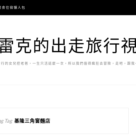
美食住宿懶人包
雷克的出走旅行
旅行的女兒控老爸，一生只活這麼一次，所以我們值得瘋狂去冒險，走吧，跟我
g Tag
基隆三角窗麵店