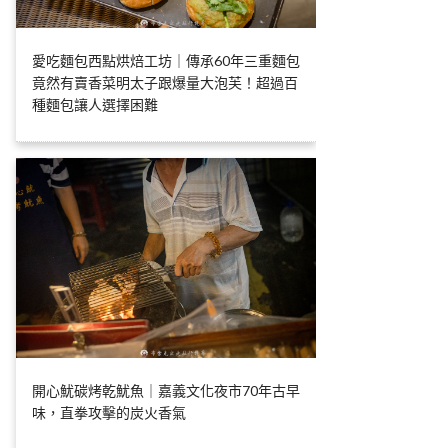
愛吃麵包西點烘焙工坊｜傳承60年三重麵包
竟然有賣香菜明太子跟爆量大泡芙！超過百
種麵包讓人選擇困難
開心魷碳烤乾魷魚｜嘉義文化夜市70年古早
味，直拳攻擊的炭火香氣