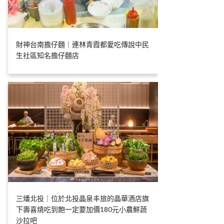
財神台南擔仔麵｜連林青霞都愛吃傳說中民
生社區知名擔仔麵店
三燔北投｜位於北投晶泉丰旅的晶華酒店旗
下壽喜燒吃到飽一定要加價180元小農鮮蔬
沙拉吧