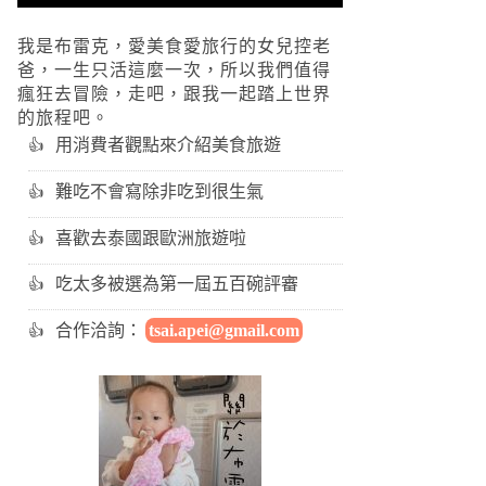
我是布雷克，愛美食愛旅行的女兒控老
爸，一生只活這麼一次，所以我們值得
瘋狂去冒險，走吧，跟我一起踏上世界
的旅程吧。
用消費者觀點來介紹美食旅遊
難吃不會寫除非吃到很生氣
喜歡去泰國跟歐洲旅遊啦
吃太多被選為第一屆五百碗評審
合作洽詢：
tsai.apei@gmail.com