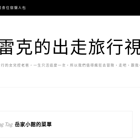
美食住宿懶人包
雷克的出走旅行
旅行的女兒控老爸，一生只活這麼一次，所以我們值得瘋狂去冒險，走吧，跟我
g Tag
岳家小館的菜單