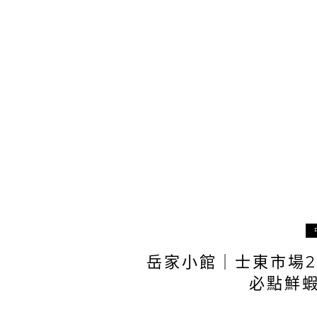
岳家小館｜士東市場
必點鮮