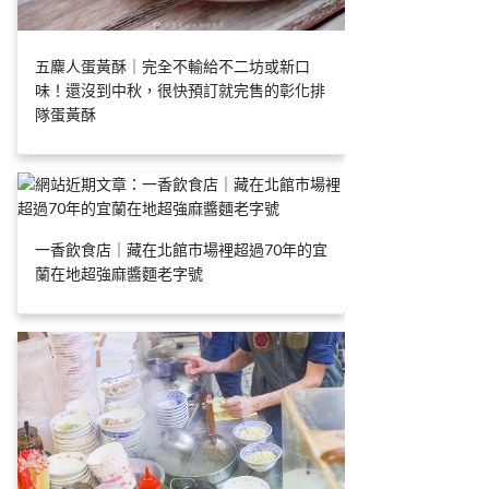
五麋人蛋黃酥｜完全不輸給不二坊或新口
味！還沒到中秋，很快預訂就完售的彰化排
隊蛋黃酥
一香飲食店｜藏在北館市場裡超過70年的宜
蘭在地超強麻醬麵老字號