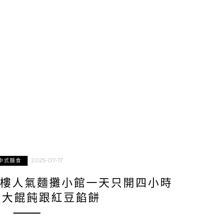
2025-07-17
中式麵食
2樓人氣麵攤小館一天只開四小時
蝦大餛飩跟紅豆餡餅