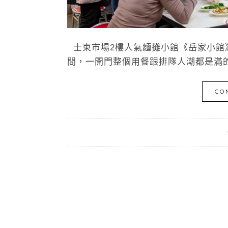
士東市場2樓人氣麵攤小館《岳家小館》
間，一開門整個用餐跟排隊人潮都是滿的
CO