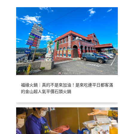
福緣火鍋｜真的不是來加油！是來吃連平日都客滿
的金山超人氣平價石頭火鍋