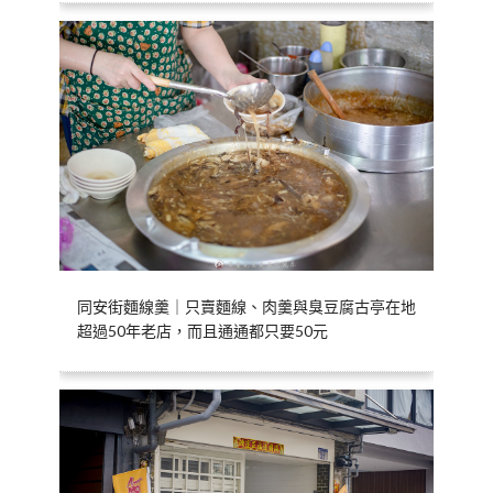
同安街麵線羹｜只賣麵線、肉羹與臭豆腐古亭在地
超過50年老店，而且通通都只要50元