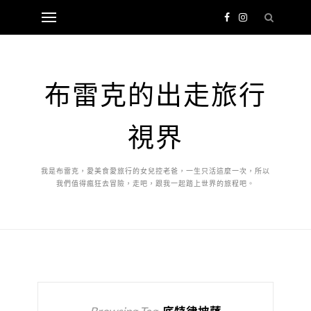
布雷克的出走旅行
視界
我是布雷克，愛美食愛旅行的女兒控老爸，一生只活這麼一次，所以
我們值得瘋狂去冒險，走吧，跟我一起踏上世界的旅程吧。