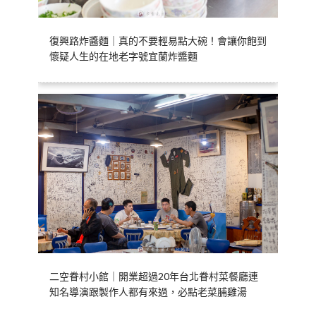
復興路炸醬麵｜真的不要輕易點大碗！會讓你飽到
懷疑人生的在地老字號宜蘭炸醬麵
二空眷村小館｜開業超過20年台北眷村菜餐廳連
知名導演跟製作人都有來過，必點老菜脯雞湯