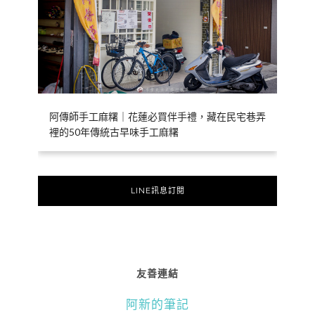
阿傳師手工麻糬｜花蓮必買伴手禮，藏在民宅巷弄
裡的50年傳統古早味手工麻糬
LINE訊息訂閱
友善連結
阿新的筆記