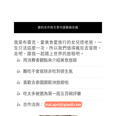
邀約合作與文章刊誤聯絡信箱
我是布雷克，愛美食愛旅行的女兒控老爸，一
生只活這麼一次，所以我們值得瘋狂去冒險，
走吧，跟我一起踏上世界的旅程吧。
用消費者觀點來介紹美食旅遊
難吃不會寫除非吃到很生氣
喜歡去泰國跟歐洲旅遊啦
吃太多被選為第一屆五百碗評審
合作洽詢：
tsai.apei@gmail.com