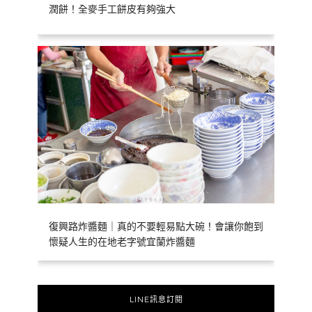
潤餅！全麥手工餅皮有夠強大
復興路炸醬麵｜真的不要輕易點大碗！會讓你飽到
懷疑人生的在地老字號宜蘭炸醬麵
LINE訊息訂閱