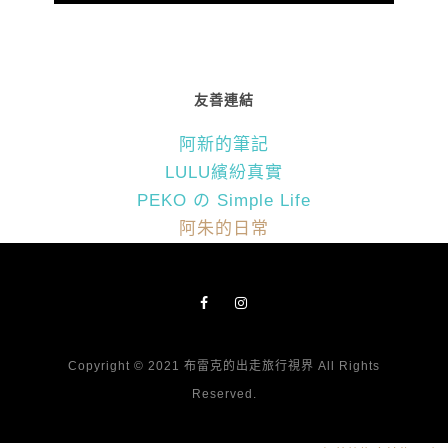
友善連結
阿新的筆記
LULU繽紛真實
PEKO の Simple Life
阿朱的日常
Copyright © 2021 布雷克的出走旅行視界 All Rights
Reserved.