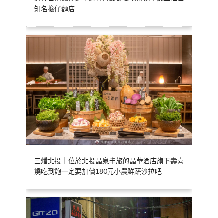
知名擔仔麵店
三燔北投｜位於北投晶泉丰旅的晶華酒店旗下壽喜
燒吃到飽一定要加價180元小農鮮蔬沙拉吧