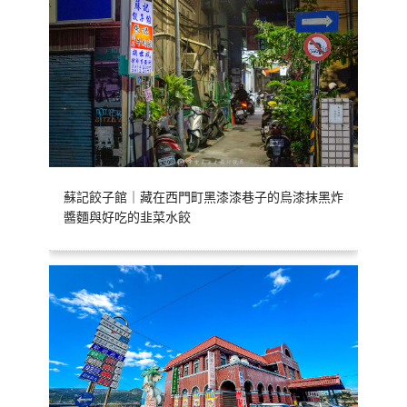
蘇記餃子館｜藏在西門町黑漆漆巷子的烏漆抹黑炸
醬麵與好吃的韭菜水餃