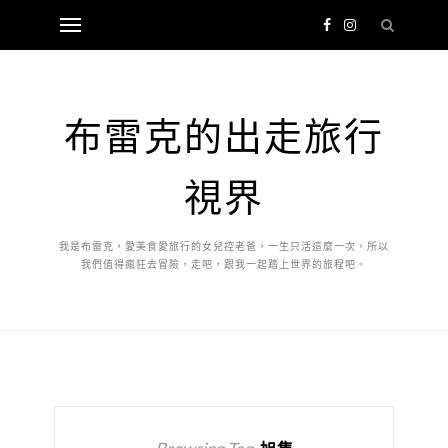
布雷克的出走旅行
視界
我是布雷克，愛美食愛旅行的女兒控老爸，一生只活這麼一次，所以
我們值得瘋狂去冒險，走吧，跟我一起踏上世界的旅程吧。