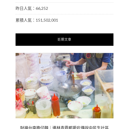
昨日人氣：66,252
累積人氣：151,502,001
近期文章
財神台南擔仔麵｜連林青霞都愛吃傳說中民生社區