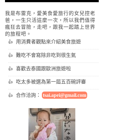
我是布雷克，愛美食愛旅行的女兒控老
爸，一生只活這麼一次，所以我們值得
瘋狂去冒險，走吧，跟我一起踏上世界
的旅程吧。
用消費者觀點來介紹美食旅遊
難吃不會寫除非吃到很生氣
喜歡去泰國跟歐洲旅遊啦
吃太多被選為第一屆五百碗評審
合作洽詢：
tsai.apei@gmail.com