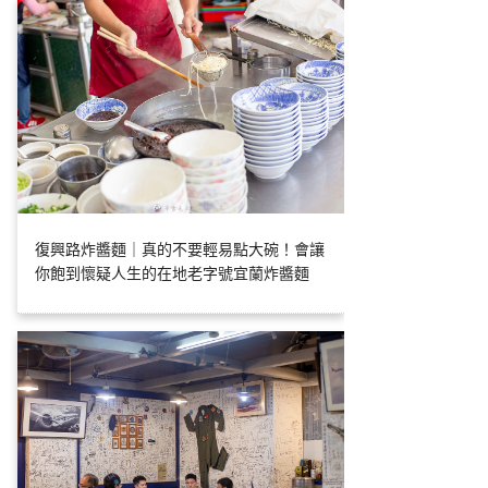
復興路炸醬麵｜真的不要輕易點大碗！會讓
你飽到懷疑人生的在地老字號宜蘭炸醬麵