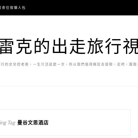
美食住宿懶人包
雷克的出走旅行
旅行的女兒控老爸，一生只活這麼一次，所以我們值得瘋狂去冒險，走吧，跟我
ng Tag
曼谷文思酒店