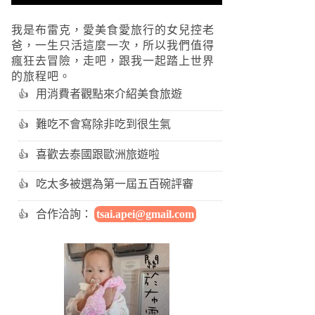
我是布雷克，愛美食愛旅行的女兒控老
爸，一生只活這麼一次，所以我們值得
瘋狂去冒險，走吧，跟我一起踏上世界
的旅程吧。
用消費者觀點來介紹美食旅遊
難吃不會寫除非吃到很生氣
喜歡去泰國跟歐洲旅遊啦
吃太多被選為第一屆五百碗評審
合作洽詢：
tsai.apei@gmail.com