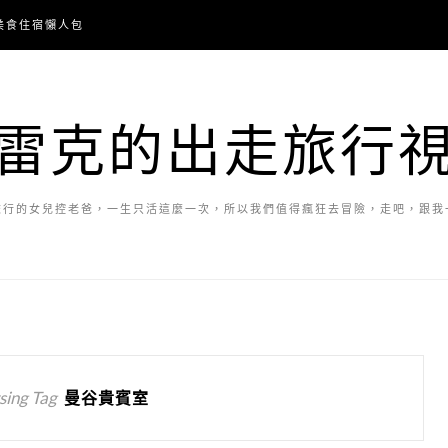
美食住宿懶人包
雷克的出走旅行
旅行的女兒控老爸，一生只活這麼一次，所以我們值得瘋狂去冒險，走吧，跟我
ing Tag
曼谷貴賓室