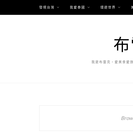
發現台灣
我愛泰國
環遊世界
布
我是布雷克，愛美食愛
Brows