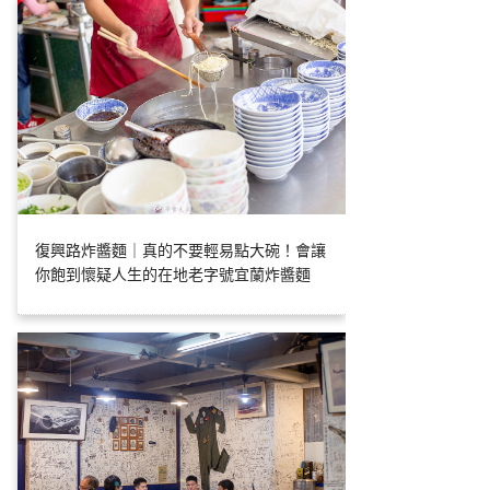
復興路炸醬麵｜真的不要輕易點大碗！會讓
你飽到懷疑人生的在地老字號宜蘭炸醬麵