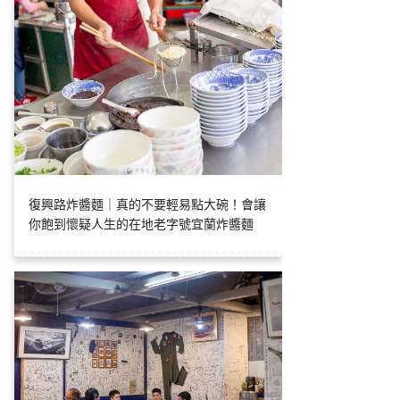
復興路炸醬麵｜真的不要輕易點大碗！會讓
你飽到懷疑人生的在地老字號宜蘭炸醬麵