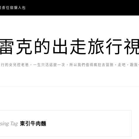
美食住宿懶人包
雷克的出走旅行
旅行的女兒控老爸，一生只活這麼一次，所以我們值得瘋狂去冒險，走吧，跟我
ing Tag
東引牛肉麵