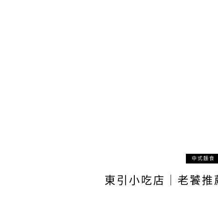
中式麵食
東引小吃店｜老饕推