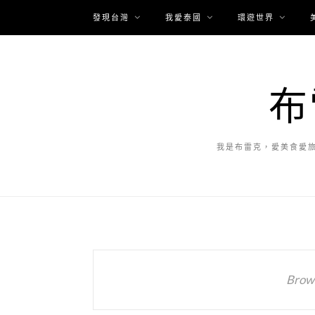
發現台灣
我愛泰國
環遊世界
布
我是布雷克，愛美食愛
Brows