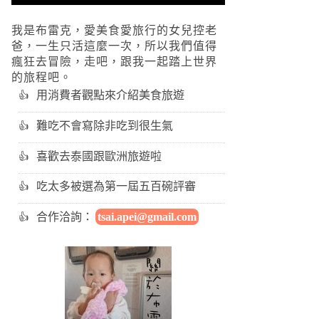
我是布雷克，愛美食愛旅行的女兒控老
爸，一生只活這麼一次，所以我們值得
瘋狂去冒險，走吧，跟我一起踏上世界
的旅程吧。
用消費者觀點來介紹美食旅遊
難吃不會寫除非吃到很生氣
喜歡去泰國跟歐洲旅遊啦
吃太多被選為第一屆五百碗評審
合作洽詢：
tsai.apei@gmail.com