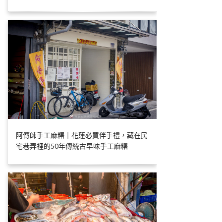
阿傳師手工麻糬｜花蓮必買伴手禮，藏在民
宅巷弄裡的50年傳統古早味手工麻糬