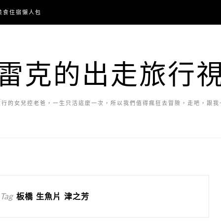
美食住宿懶人包
雷克的出走旅行
旅行的女兒控老爸，一生只活這麼一次，所以我們值得瘋狂去冒險，走吧，跟我
 Tag
板橋 生魚片 津之芳