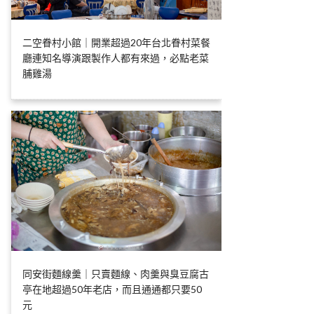
二空眷村小館｜開業超過20年台北眷村菜餐
廳連知名導演跟製作人都有來過，必點老菜
脯雞湯
同安街麵線羹｜只賣麵線、肉羹與臭豆腐古
亭在地超過50年老店，而且通通都只要50
元