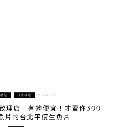
2026-07-17
板橋站
日式料理
致理店｜有夠便宜！才賣你300
魚片的台北平價生魚片