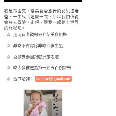
我是布雷克，愛美食愛旅行的女兒控老
爸，一生只活這麼一次，所以我們值得
瘋狂去冒險，走吧，跟我一起踏上世界
的旅程吧。
用消費者觀點來介紹美食旅遊
難吃不會寫除非吃到很生氣
喜歡去泰國跟歐洲旅遊啦
吃太多被選為第一屆五百碗評審
合作洽詢：
tsai.apei@gmail.com