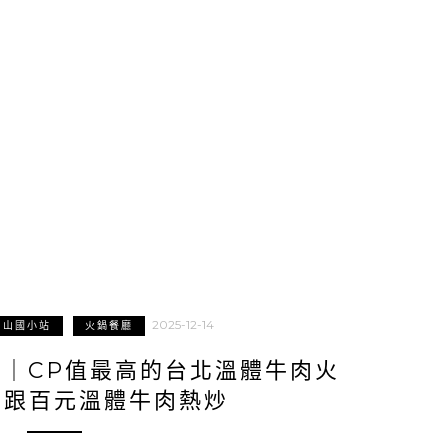
2025-12-14
中山國小站
火鍋餐廳
店｜CP值最高的台北溫體牛肉火
舌跟百元溫體牛肉熱炒