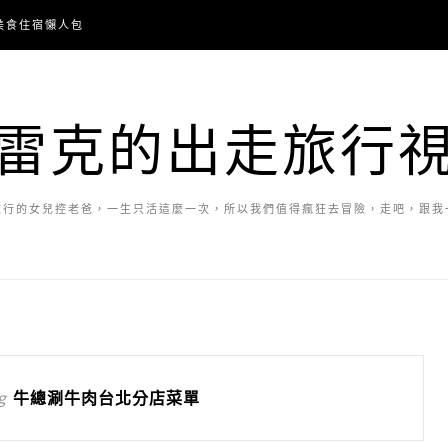
美食住宿懶人包
雷克的出走旅行
旅行的女兒控老爸，一生只活這麼一次，所以我們值得瘋狂去冒險，走吧，跟我
g
牛總涮牛肉台北分店菜單