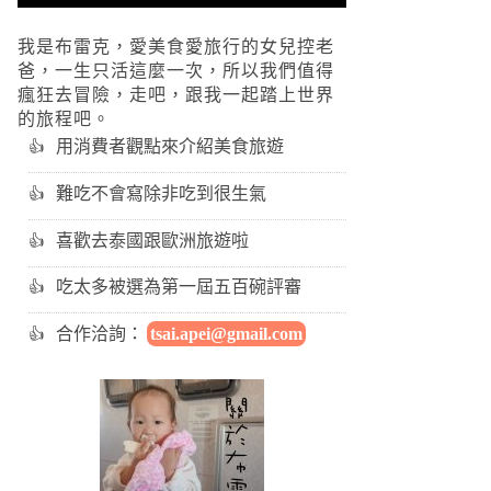
我是布雷克，愛美食愛旅行的女兒控老
爸，一生只活這麼一次，所以我們值得
瘋狂去冒險，走吧，跟我一起踏上世界
的旅程吧。
用消費者觀點來介紹美食旅遊
難吃不會寫除非吃到很生氣
喜歡去泰國跟歐洲旅遊啦
吃太多被選為第一屆五百碗評審
合作洽詢：
tsai.apei@gmail.com