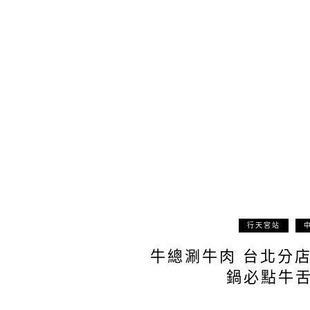
行天宮站
牛總涮牛肉 台北分
鍋必點牛