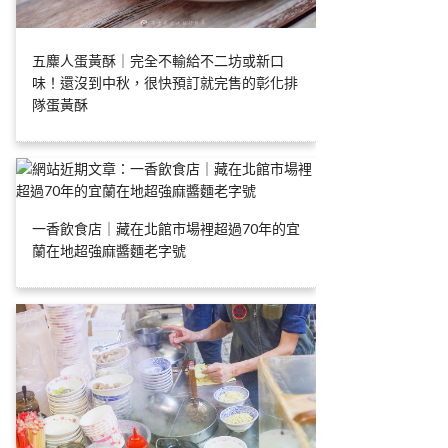
五麋人蛋黃酥｜完全不輸給不二坊或新口
味！還沒到中秋，很快預訂就完售的彰化排
隊蛋黃酥
一香飲食店｜藏在北館市場裡超過70年的宜
蘭在地超強麻醬麵老字號