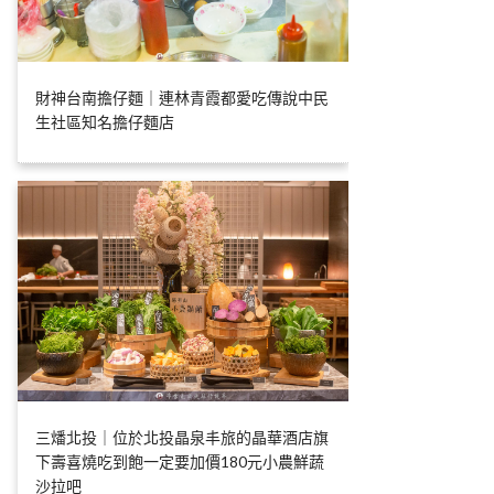
財神台南擔仔麵｜連林青霞都愛吃傳說中民
生社區知名擔仔麵店
三燔北投｜位於北投晶泉丰旅的晶華酒店旗
下壽喜燒吃到飽一定要加價180元小農鮮蔬
沙拉吧