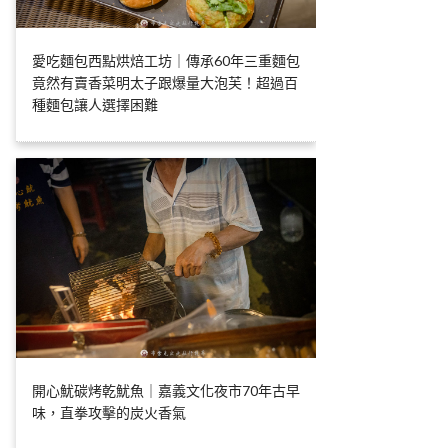
愛吃麵包西點烘焙工坊｜傳承60年三重麵包
竟然有賣香菜明太子跟爆量大泡芙！超過百
種麵包讓人選擇困難
開心魷碳烤乾魷魚｜嘉義文化夜市70年古早
味，直拳攻擊的炭火香氣