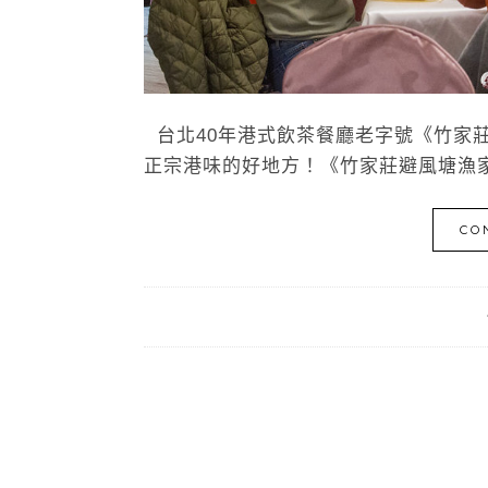
台北40年港式飲茶餐廳老字號《竹家
正宗港味的好地方！《竹家莊避風塘漁家
CO