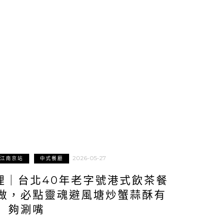
2026-05-27
江南京站
中式餐廳
理｜台北40年老字號港式飲茶餐
做，必點靈魂避風塘炒蟹蒜酥有
夠涮嘴