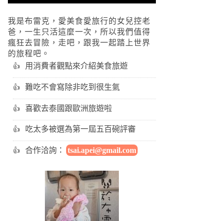
我是布雷克，愛美食愛旅行的女兒控老
爸，一生只活這麼一次，所以我們值得
瘋狂去冒險，走吧，跟我一起踏上世界
的旅程吧。
用消費者觀點來介紹美食旅遊
難吃不會寫除非吃到很生氣
喜歡去泰國跟歐洲旅遊啦
吃太多被選為第一屆五百碗評審
合作洽詢：
tsai.apei@gmail.com