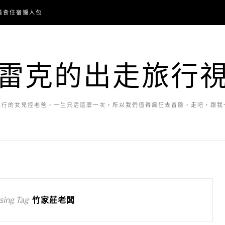
美食住宿懶人包
雷克的出走旅行
旅行的女兒控老爸，一生只活這麼一次，所以我們值得瘋狂去冒險，走吧，跟我
ing Tag
竹家莊老闆