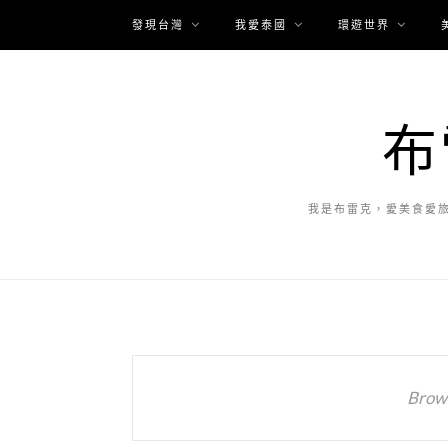
發現台灣
我愛泰國
環遊世界
布
我是布雷克，愛美食愛
Brows