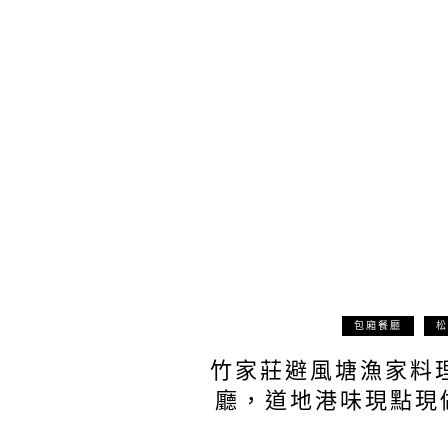
包廂餐廳
松
竹家莊避風塘漁家料
廳，道地港味現點現