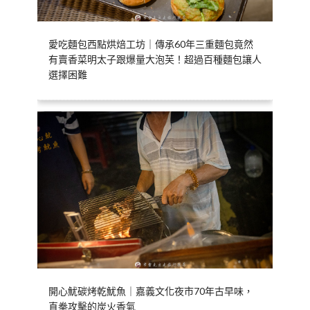
愛吃麵包西點烘焙工坊｜傳承60年三重麵包竟然
有賣香菜明太子跟爆量大泡芙！超過百種麵包讓人
選擇困難
開心魷碳烤乾魷魚｜嘉義文化夜市70年古早味，
直拳攻擊的炭火香氣