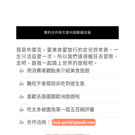
邀約合作與文章刊誤聯絡信箱
我是布雷克，愛美食愛旅行的女兒控老爸，一
生只活這麼一次，所以我們值得瘋狂去冒險，
走吧，跟我一起踏上世界的旅程吧。
用消費者觀點來介紹美食旅遊
難吃不會寫除非吃到很生氣
喜歡去泰國跟歐洲旅遊啦
吃太多被選為第一屆五百碗評審
合作洽詢：
tsai.apei@gmail.com