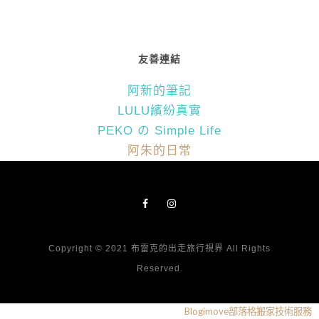
友善連結
阿新的筆記
LULU繽紛真實
PEKO の Simple Life
阿朱的日常
Copyright © 2021 布雷克的出走旅行視界 All Rights
Reserved.
Blogimove部落格搬家技術服務