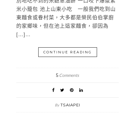
別地吃不到的米麩蔥油餅 一口咬下爆漿紫
米小籠包 池上山東小吃 一般我們吃到山
東麵食或眷村菜，大多都是榮民伯伯掌廚
的家鄉味，但在池上這家麵食，卻因為
[…]…
CONTINUE READING
5
Comments
TSAIAPEI
By