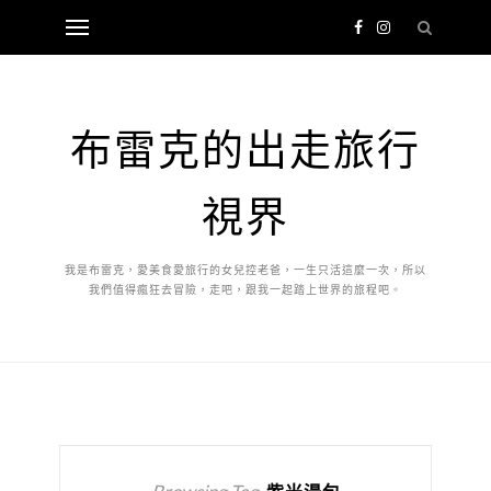
布雷克的出走旅行
視界
我是布雷克，愛美食愛旅行的女兒控老爸，一生只活這麼一次，所以
我們值得瘋狂去冒險，走吧，跟我一起踏上世界的旅程吧。