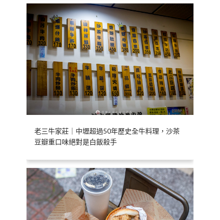
老三牛家莊｜中壢超過50年歷史全牛料理，沙茶
豆瓣重口味絕對是白飯殺手