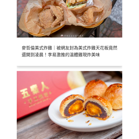
麥哲倫美式炸雞｜被網友封為美式炸雞天花板竟然
還開到凌晨！李易激推的溫體雞現炸美味