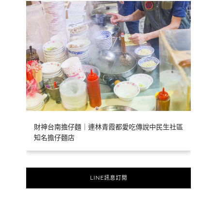
財神台南擔仔麵｜連林青霞都愛吃傳說中民生社區
知名擔仔麵店
LINE訊息訂閱