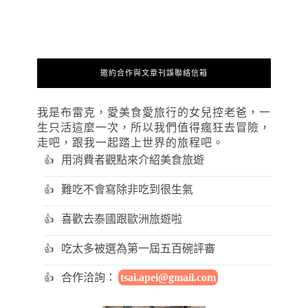
邀約合作與文章刊誤聯絡信箱
我是布雷克，愛美食愛旅行的女兒控老爸，一
生只活這麼一次，所以我們值得瘋狂去冒險，
走吧，跟我一起踏上世界的旅程吧。
用消費者觀點來介紹美食旅遊
難吃不會寫除非吃到很生氣
喜歡去泰國跟歐洲旅遊啦
吃太多被選為第一屆五百碗評審
合作洽詢：
tsai.apei@gmail.com