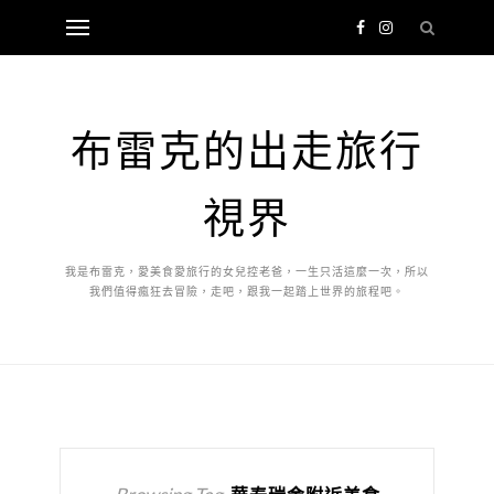
布雷克的出走旅行
視界
我是布雷克，愛美食愛旅行的女兒控老爸，一生只活這麼一次，所以
我們值得瘋狂去冒險，走吧，跟我一起踏上世界的旅程吧。