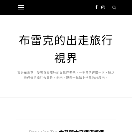
布雷克的出走旅行
視界
我是布雷克，愛美食愛旅行的女兒控老爸，一生只活這麼一次，所以
我們值得瘋狂去冒險，走吧，跟我一起踏上世界的旅程吧。