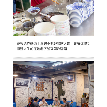
復興路炸醬麵｜真的不要輕易點大碗！會讓你飽到
懷疑人生的在地老字號宜蘭炸醬麵