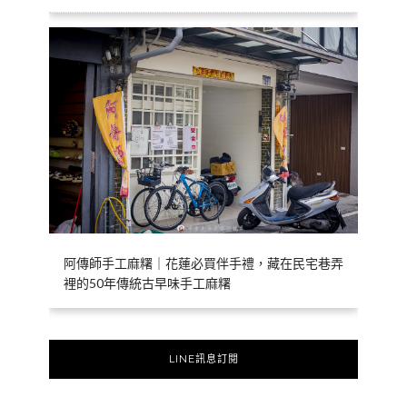
阿傳師手工麻糬｜花蓮必買伴手禮，藏在民宅巷弄
裡的50年傳統古早味手工麻糬
LINE訊息訂閱