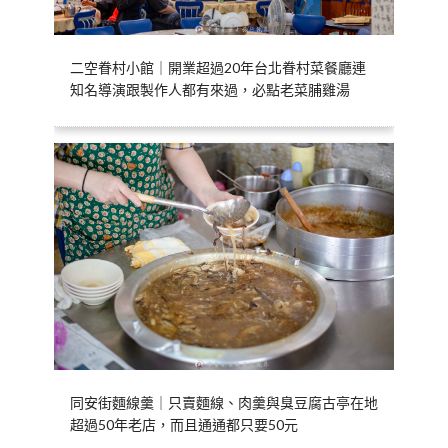
二空眷村小館｜開業超過20年台北眷村菜餐廳連
知名導演跟製作人都有來過，必點老菜脯雞湯
同安街麵線羹｜只賣麵線、肉羹與臭豆腐古亭在地
超過50年老店，而且通通都只要50元