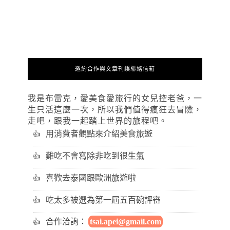
邀約合作與文章刊誤聯絡信箱
我是布雷克，愛美食愛旅行的女兒控老爸，一
生只活這麼一次，所以我們值得瘋狂去冒險，
走吧，跟我一起踏上世界的旅程吧。
用消費者觀點來介紹美食旅遊
難吃不會寫除非吃到很生氣
喜歡去泰國跟歐洲旅遊啦
吃太多被選為第一屆五百碗評審
合作洽詢：
tsai.apei@gmail.com