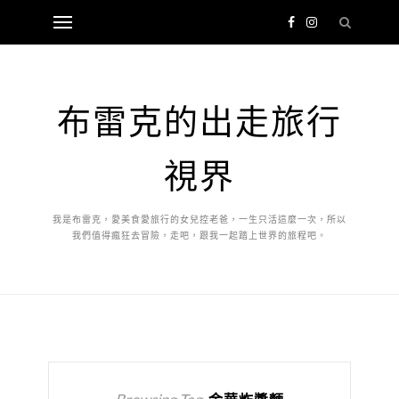
布雷克的出走旅行
視界
我是布雷克，愛美食愛旅行的女兒控老爸，一生只活這麼一次，所以
我們值得瘋狂去冒險，走吧，跟我一起踏上世界的旅程吧。