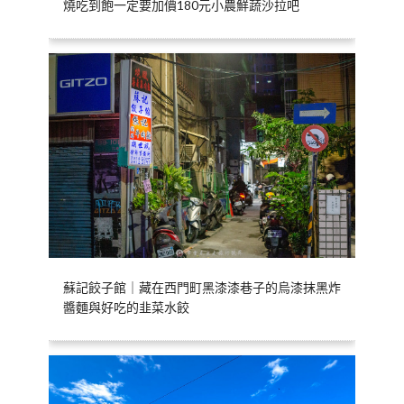
燒吃到飽一定要加價180元小農鮮蔬沙拉吧
蘇記餃子館｜藏在西門町黑漆漆巷子的烏漆抹黑炸
醬麵與好吃的韭菜水餃