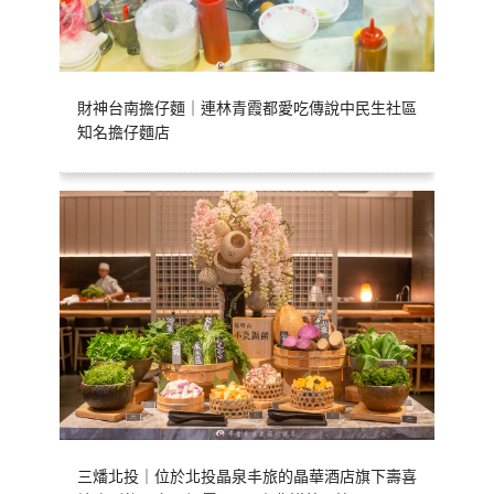
財神台南擔仔麵｜連林青霞都愛吃傳說中民生社區
知名擔仔麵店
三燔北投｜位於北投晶泉丰旅的晶華酒店旗下壽喜