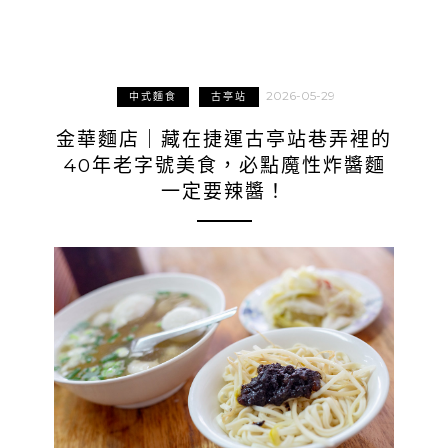
2026-05-29
中式麵食
古亭站
金華麵店｜藏在捷運古亭站巷弄裡的
40年老字號美食，必點魔性炸醬麵
一定要辣醬！