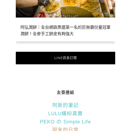
阿弘潤餅｜全台網路票選第一名的巨無霸份量冠軍
潤餅！全麥手工餅皮有夠強大
LINE訊息訂閱
友善連結
阿新的筆記
LULU繽紛真實
PEKO の Simple Life
阿朱的日常