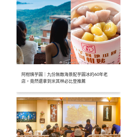
阿柑姨芋圓｜九份無敵海景配芋圓冰的60年老
店，竟然還拿到米其林必比登推薦