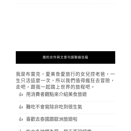
邀約合作與文章刊誤聯絡信箱
我是布雷克，愛美食愛旅行的女兒控老爸，一
生只活這麼一次，所以我們值得瘋狂去冒險，
走吧，跟我一起踏上世界的旅程吧。
用消費者觀點來介紹美食旅遊
難吃不會寫除非吃到很生氣
喜歡去泰國跟歐洲旅遊啦