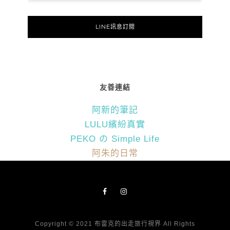
LINE訊息訂閱
友善連結
阿新的筆記
LULU繽紛真實
PEKO の Simple Life
阿朱的日常
Copyright © 2021 布雷克的出走旅行視界 All Rights