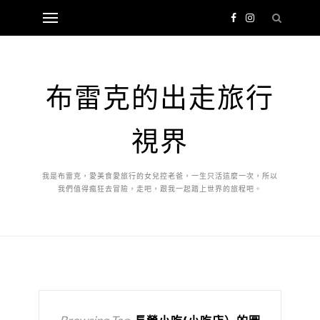
布雷克的出走旅行
視界
我是布雷克，愛美食愛旅行的女兒控老爸，一生只活這麼一次，所以
我們值得瘋狂去冒險，走吧，跟我一起踏上世界的旅程吧。