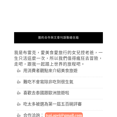
邀約合作與文章刊誤聯絡信箱
我是布雷克，愛美食愛旅行的女兒控老爸，一
生只活這麼一次，所以我們值得瘋狂去冒險，
走吧，跟我一起踏上世界的旅程吧。
用消費者觀點來介紹美食旅遊
難吃不會寫除非吃到很生氣
喜歡去泰國跟歐洲旅遊啦
吃太多被選為第一屆五百碗評審
合作洽詢：
tsai.apei@gmail.com