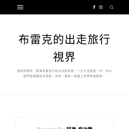
布雷克的出走旅行
視界
我是布雷克，愛美食愛旅行的女兒控老爸，一生只活這麼一次，所以
我們值得瘋狂去冒險，走吧，跟我一起踏上世界的旅程吧。