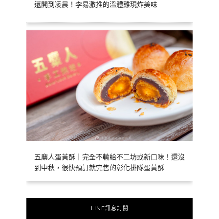
還開到凌晨！李易激推的溫體雞現炸美味
五麋人蛋黃酥｜完全不輸給不二坊或新口味！還沒
到中秋，很快預訂就完售的彰化排隊蛋黃酥
LINE訊息訂閱