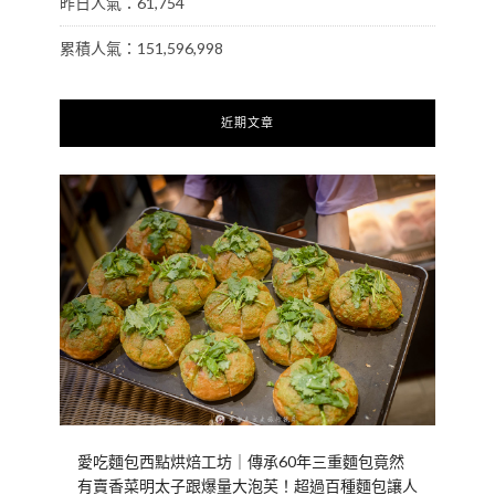
昨日人氣：61,754
累積人氣：151,596,998
近期文章
愛吃麵包西點烘焙工坊｜傳承60年三重麵包竟然
有賣香菜明太子跟爆量大泡芙！超過百種麵包讓人