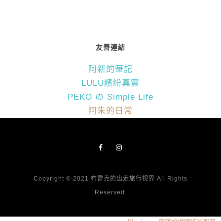
友善連結
阿新的筆記
LULU繽紛真實
PEKO の Simple Life
阿朱的日常
Copyright © 2021 布雷克的出走旅行視界 All Rights
Reserved.