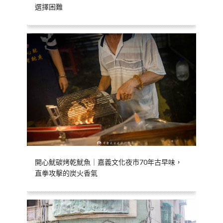
選擇困難
開心魷碳烤乾魷魚｜嘉義文化夜市70年古早味，
直拳攻擊的炭火香氣