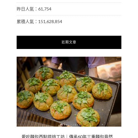
昨日人氣：61,754
累積人氣：151,628,854
近期文章
愛吃麵包西點烘焙工坊｜傳承60年三重麵包竟然