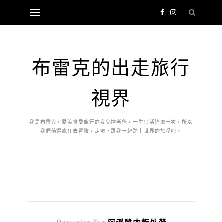
布雷克的出走旅行
視界
我是布雷克，愛美食愛旅行的女兒控老爸，一生只活這麼一次，所以
我們值得瘋狂去冒險，走吧，跟我一起踏上世界的旅程吧。