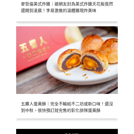
麥哲倫美式炸雞｜被網友封為美式炸雞天花板竟然
還開到凌晨！李易激推的溫體雞現炸美味
五麋人蛋黃酥｜完全不輸給不二坊或新口味！還沒
到中秋，很快預訂就完售的彰化排隊蛋黃酥