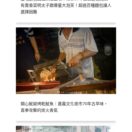
有賣香菜明太子跟爆量大泡芙！超過百種麵包讓人
選擇困難
開心魷碳烤乾魷魚｜嘉義文化夜市70年古早味，
直拳攻擊的炭火香氣