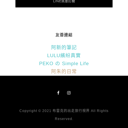
LINE訊息訂閱
友善連結
阿新的筆記
LULU繽紛真實
PEKO の Simple Life
阿朱的日常
Copyright © 2021 布雷克的出走旅行視界 All Rights
Reserved.