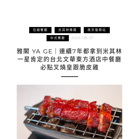
包廂餐廳
米其林推薦
南京復興站
2024-08-27
中式餐廳
雅閣 YA GE｜連續7年都拿到米其林
一星肯定的台北文華東方酒店中餐廳
必點叉燒皇跟脆皮雞