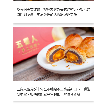
麥哲倫美式炸雞｜被網友封為美式炸雞天花板竟然
還開到凌晨！李易激推的溫體雞現炸美味
五麋人蛋黃酥｜完全不輸給不二坊或新口味！還沒
到中秋，很快預訂就完售的彰化排隊蛋黃酥