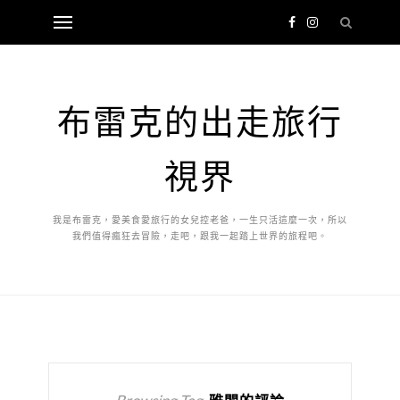
布雷克的出走旅行
視界
我是布雷克，愛美食愛旅行的女兒控老爸，一生只活這麼一次，所以
我們值得瘋狂去冒險，走吧，跟我一起踏上世界的旅程吧。