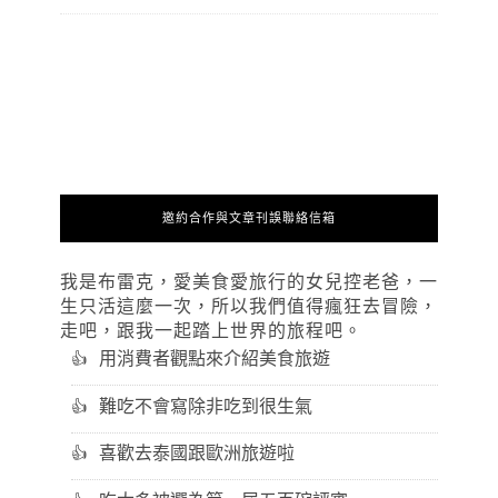
邀約合作與文章刊誤聯絡信箱
我是布雷克，愛美食愛旅行的女兒控老爸，一
生只活這麼一次，所以我們值得瘋狂去冒險，
走吧，跟我一起踏上世界的旅程吧。
用消費者觀點來介紹美食旅遊
難吃不會寫除非吃到很生氣
喜歡去泰國跟歐洲旅遊啦