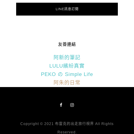
LINE訊息訂閱
友善連結
阿新的筆記
LULU繽紛真實
PEKO の Simple Life
阿朱的日常
Copyright © 2021 布雷克的出走旅行視界 All Rights
Reserved.