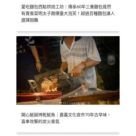
愛吃麵包西點烘焙工坊｜傳承60年三重麵包竟然
有賣香菜明太子跟爆量大泡芙！超過百種麵包讓人
選擇困難
開心魷碳烤乾魷魚｜嘉義文化夜市70年古早味，
直拳攻擊的炭火香氣