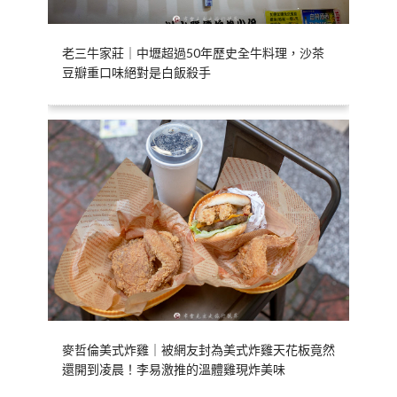
老三牛家莊｜中壢超過50年歷史全牛料理，沙茶
豆瓣重口味絕對是白飯殺手
麥哲倫美式炸雞｜被網友封為美式炸雞天花板竟然
還開到凌晨！李易激推的溫體雞現炸美味