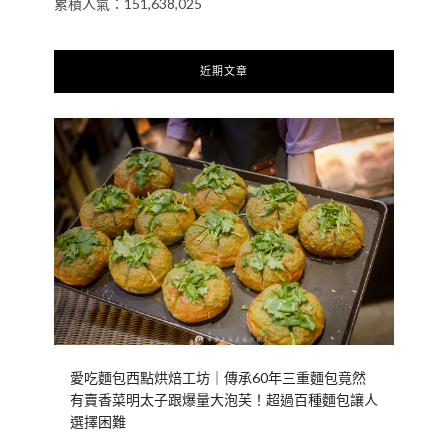
累積人氣：151,638,025
近期文章
愛吃麵包西點烘焙工坊｜傳承60年三重麵包竟然
有賣香菜明太子跟爆量大泡芙！超過百種麵包讓人
選擇困難