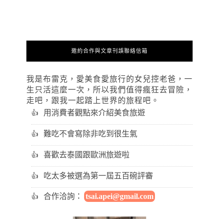
邀約合作與文章刊誤聯絡信箱
我是布雷克，愛美食愛旅行的女兒控老爸，一
生只活這麼一次，所以我們值得瘋狂去冒險，
走吧，跟我一起踏上世界的旅程吧。
用消費者觀點來介紹美食旅遊
難吃不會寫除非吃到很生氣
喜歡去泰國跟歐洲旅遊啦
吃太多被選為第一屆五百碗評審
合作洽詢：
tsai.apei@gmail.com