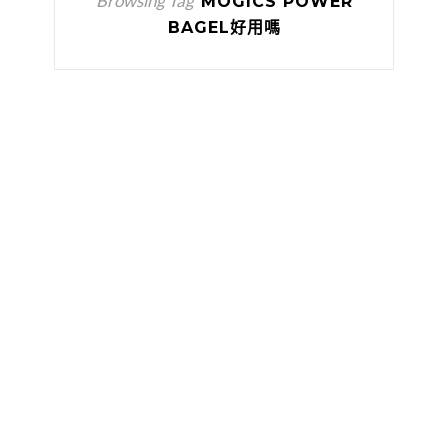
Browsing Tag
MOGICS POWER
BAGEL好用嗎