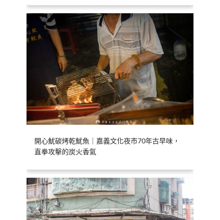
開心魷碳烤乾魷魚｜嘉義文化夜市70年古早味，
直拳攻擊的炭火香氣