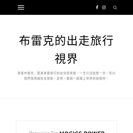
布雷克的出走旅行
視界
我是布雷克，愛美食愛旅行的女兒控老爸，一生只活這麼一次，所以
我們值得瘋狂去冒險，走吧，跟我一起踏上世界的旅程吧。