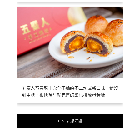
五麋人蛋黃酥｜完全不輸給不二坊或新口味！還沒
到中秋，很快預訂就完售的彰化排隊蛋黃酥
LINE訊息訂閱