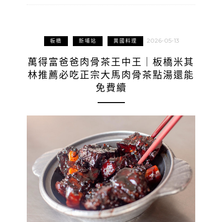
2026-05-13
板橋
新埔站
異國料理
萬得富爸爸肉骨茶王中王｜板橋米其
林推薦必吃正宗大馬肉骨茶點湯還能
免費續