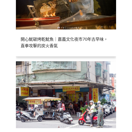
開心魷碳烤乾魷魚｜嘉義文化夜市70年古早味，
直拳攻擊的炭火香氣