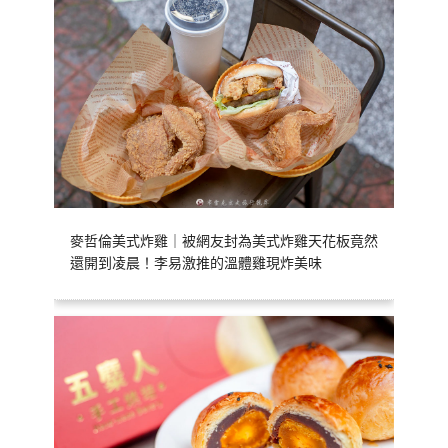
麥哲倫美式炸雞｜被網友封為美式炸雞天花板竟然
還開到凌晨！李易激推的溫體雞現炸美味