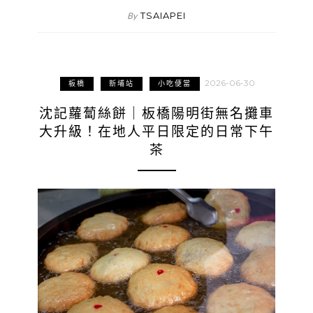
TSAIAPEI
By
2026-06-30
板橋
新埔站
小吃便當
沈記蘿蔔絲餅｜板橋陽明街無名攤車
大升級！在地人平日限定的日常下午
茶