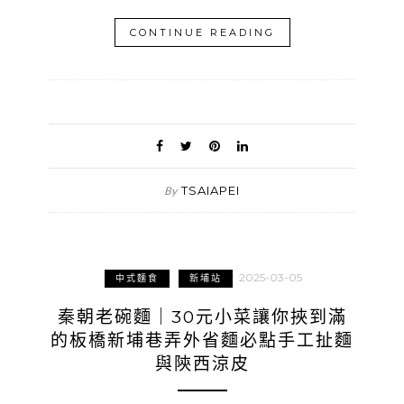
CONTINUE READING
TSAIAPEI
By
2025-03-05
中式麵食
新埔站
秦朝老碗麵｜30元小菜讓你挾到滿
的板橋新埔巷弄外省麵必點手工扯麵
與陝西涼皮