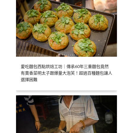
愛吃麵包西點烘焙工坊｜傳承60年三重麵包竟然
有賣香菜明太子跟爆量大泡芙！超過百種麵包讓人
選擇困難