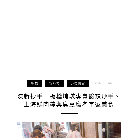
2024-11-04
板橋
新埔站
小吃便當
陳新抄手｜板橋埔墘專賣酸辣炒手、
上海鮮肉粽與臭豆腐老字號美食