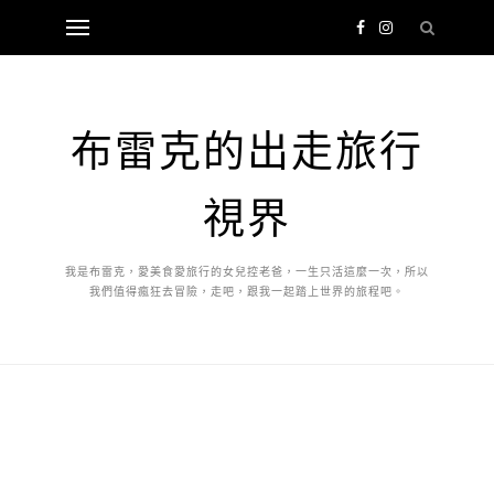
布雷克的出走旅行
視界
我是布雷克，愛美食愛旅行的女兒控老爸，一生只活這麼一次，所以
我們值得瘋狂去冒險，走吧，跟我一起踏上世界的旅程吧。