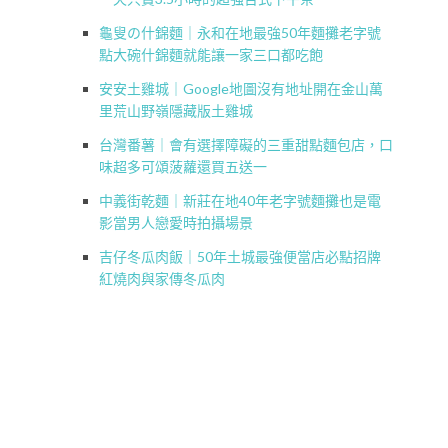
龜叟の什錦麵｜永和在地最強50年麵攤老字號
點大碗什錦麵就能讓一家三口都吃飽
安安土雞城｜Google地圖沒有地址開在金山萬
里荒山野嶺隱藏版土雞城
台灣番薯｜會有選擇障礙的三重甜點麵包店，口
味超多可頌菠蘿還買五送一
中義街乾麵｜新莊在地40年老字號麵攤也是電
影當男人戀愛時拍攝場景
吉仔冬瓜肉飯｜50年土城最強便當店必點招牌
紅燒肉與家傳冬瓜肉