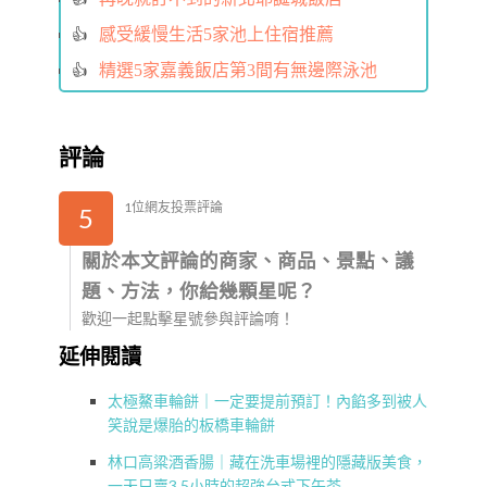
感受緩慢生活5家池上住宿推薦
精選5家嘉義飯店第3間有無邊際泳池
評論
1位網友投票評論
5
關於本文評論的商家、商品、景點、議
題、方法，你給幾顆星呢？
歡迎一起點擊星號參與評論唷！
延伸閱讀
太極鰲車輪餅｜一定要提前預訂！內餡多到被人
笑說是爆胎的板橋車輪餅
林口高粱酒香腸｜藏在洗車場裡的隱藏版美食，
一天只賣3.5小時的超強台式下午茶