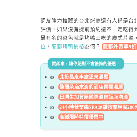
網友強力推薦的台北烤鴨還有人稱是台
評價，如果沒有提前預約還不一定吃得
最有名的菜色就是烤鴨三吃的廣式片鴨
位
，
龍都烤鴨價格
為何
？
龍都外帶享9折
買起來，讓你絕對不會後悔的優惠！
北投晶泉丰旅溫泉湯屋
馥蘭朵烏來渡假酒店景觀湯屋
日勝生加賀屋國際溫泉飯店泡湯
24小時營業森SPA足體按摩現省200
高鐵限時特價優惠中