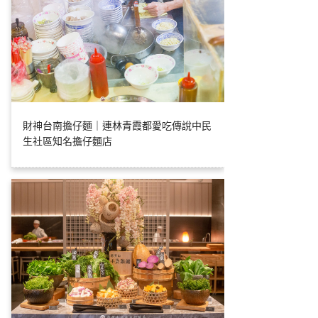
財神台南擔仔麵｜連林青霞都愛吃傳說中民
生社區知名擔仔麵店