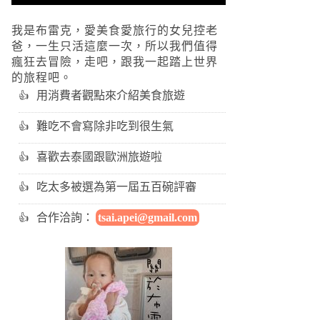
我是布雷克，愛美食愛旅行的女兒控老
爸，一生只活這麼一次，所以我們值得
瘋狂去冒險，走吧，跟我一起踏上世界
的旅程吧。
用消費者觀點來介紹美食旅遊
難吃不會寫除非吃到很生氣
喜歡去泰國跟歐洲旅遊啦
吃太多被選為第一屆五百碗評審
合作洽詢：
tsai.apei@gmail.com