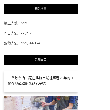
網站流量
線上人數：512
昨日人氣：66,252
累積人氣：151,544,174
近期文章
一香飲食店｜藏在北館市場裡超過70年的宜
蘭在地超強麻醬麵老字號