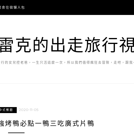
美食住宿懶人包
雷克的出走旅行
旅行的女兒控老爸，一生只活這麼一次，所以我們值得瘋狂去冒險，走吧，跟我
2020-11-05
中式餐廳
強烤鴨必點一鴨三吃廣式片鴨