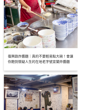
復興路炸醬麵｜真的不要輕易點大碗！會讓
你飽到懷疑人生的在地老字號宜蘭炸醬麵