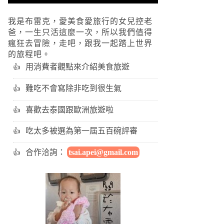
我是布雷克，愛美食愛旅行的女兒控老
爸，一生只活這麼一次，所以我們值得
瘋狂去冒險，走吧，跟我一起踏上世界
的旅程吧。
用消費者觀點來介紹美食旅遊
難吃不會寫除非吃到很生氣
喜歡去泰國跟歐洲旅遊啦
吃太多被選為第一屆五百碗評審
合作洽詢：
tsai.apei@gmail.com