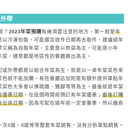
菜外帶
呢？
2023年菜預購
有幾項要注意的地方，第一就是
年
是以冷凍包裝，可能選定收件日期再去取件，建議過年
帶又稱為自取年菜，主要是以熱菜為主，可能是小年
年菜，通常都是地區性的餐廳推出為主。
配或外帶都是以組合年菜為主，就是以一桌年菜菜色來
菜色就不能加購，有些餐廳店加則是有額外提供單點年
菜菜色大多會以佛跳牆、豬腳等等為主。最後就是年菜
鳥優惠日期
，在這個時間前預訂有年菜優惠；
最後訂購
後出貨日期
，因為宅配在過年前一定會塞車，所以廠商
一次6道、8道等等整套年菜銷售，沒有分拆單點銷售。