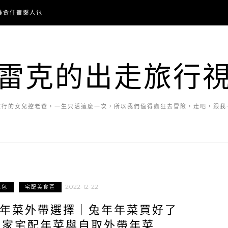
美食住宿懶人包
雷克的出走旅行
旅行的女兒控老爸，一生只活這麼一次，所以我們值得瘋狂去冒險，走吧，跟我
2022-12-22
人包
宅配美食區
與年菜外帶選擇｜兔年年菜買好了
七家宅配年菜與自取外帶年菜