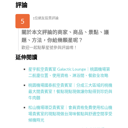
評論
1位網友投票評論
5
關於本文評論的商家、商品、景點、議
題、方法，你給幾顆星呢？
歡迎一起點擊星號參與評論唷！
延伸閱讀
星宇航空貴賓室 Galactic Lounge｜桃園機場第
二航廈位置、使用資格、淋浴間、餐飲全攻略
桃園機場國泰航空貴賓室｜分成三大區域的桃機
最大間貴賓室！餐點現點現做讓你點得到珍奶與
牛肉麵
松山機場環亞貴賓室｜會員資格免費使用松山機
場貴賓室的現點現做台灣味餐點與舒適空間享受
候機時光