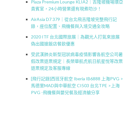
Plaza Premium Lounge KLIA2｜吉隆坡機場環亞
貴賓室，24小時營業還有現煮叻沙！
AirAsia D7 379｜從台北飛吉隆坡完整飛行記
錄，座位配置、飛機餐與入境交通全攻略
2020 ITF 台北國際旅展｜為觀光人打氣來旅展
偽出國搶飯店餐飲優惠
受武漢肺炎新型冠狀病毒疫情影響各航空公司暑
假改票退票規定｜長榮華航虎航日航星悅等改票
退票規定及客服專線
[飛行記錄]西班牙航空 Iberia IB6888 上海PVG >
馬德里MAD與中華航空 CI503 台北TPE >上海
PVG -飛機餐與嬰兒餐及經濟艙分享