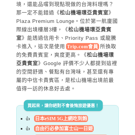
境，還能品嚐到現點現做的台灣料理嗎？
那一定不能錯過《
松山機場環亞貴賓室
》
Plaza Premium Lounge。位於第一航廈國
際線出境樓層3樓，《
松山機場環亞貴賓
室
》能透過信用卡、Priority Pass 或龍騰
卡進入，這次是使用
所換取
Trip.com會員
的免費貴賓室，爽度更高
。《
松山機場環
亞貴賓室
》Google 評價不少人都提到這裡
的空間舒適、餐點有台灣味，甚至還有專
屬的中信卡貴賓區，是松山機場出境前最
值得一訪的休息好去處。
買起來，讓你絕對不會後悔旅遊優惠！
日本eSIM 5G上網吃到飽
自由行必參加富士山一日遊