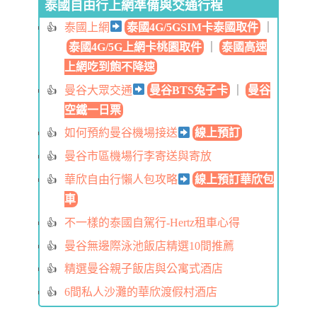
泰國自由行上網準備與交通行程
泰國上網
泰國4G/5GSIM卡泰國取件
｜
泰國4G/5G上網卡桃園取件
｜
泰國高速
上網吃到飽不降速
曼谷大眾交通
曼谷BTS兔子卡
｜
曼谷
空鐵一日票
如何預約曼谷機場接送
線上預訂
曼谷市區機場行李寄送與寄放
華欣自由行懶人包攻略
線上預訂華欣包
車
不一樣的泰國自駕行-Hertz租車心得
曼谷無邊際泳池飯店精選10間推薦
精選曼谷親子飯店與公寓式酒店
6間私人沙灘的華欣渡假村酒店