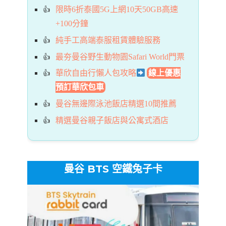
限時6折泰國5G上網10天50GB高速
+100分鐘
純手工高端泰服租賃體驗服務
最夯曼谷野生動物園Safari World門票
華欣自由行懶人包攻略
線上優惠
預訂華欣包車
曼谷無邊際泳池飯店精選10間推薦
精選曼谷親子飯店與公寓式酒店
曼谷 BTS 空鐵兔子卡