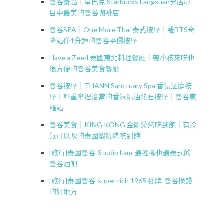
曼谷景點｜星巴克 Starbucks Langsuan分店心
目中最美的曼谷咖啡店
曼谷SPA｜One More Thai 泰式按摩｜離BTS奇
隆站僅1分鐘的曼谷平價按摩
Have a Zeed 泰國東北料理餐廳｜帶小孩來吃也
很方便的曼谷美食餐廳
曼谷按摩｜THANN Sanctuary Spa 香氛涵庭按
摩｜輕重拿捏洽當的香氛精油熱石按摩｜曼谷東
羅站
曼谷美食｜KING KONG 金剛燒烤吃到飽｜有冷
氣可以吹的泰國蝦燒烤吃到飽
[旅行]泰國曼谷-Studio Lam-最搖擺也最泰式的
曼谷酒吧
[旅行]泰國曼谷-super rich 1965 橘牌-曼谷換錢
的好地方