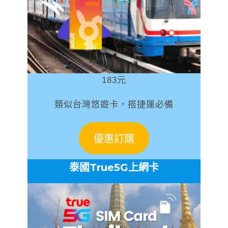
183元
類似台灣悠遊卡，搭捷運必備
優惠訂購
泰國True5G上網卡