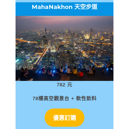
MahaNakhon 天空步道
782 元
78樓高空觀景台 + 軟性飲料
優惠訂購