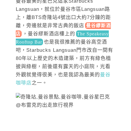
曼谷最美的星巴克這家Starbucks
Langsuan，就位於曼谷市區Langsuan路
上，離BTS奇隆站4號出口大約7分鐘的距
離，旁邊就是非常古典的飯
店
曼谷繆斯酒
，曼
谷繆斯酒店樓上
的
店
The Speakeasy
也
是我很推薦的曼谷高空酒
Rooftop Bar
吧，Starbucks Langsuan門市改自一間
有
80年以上歷史的木造建築，前方有綠色植
披與綠樹，前後還有露天的小庭院，光看
外觀就覺得很美，也是我認為最美的
曼谷
咖啡店
之一。