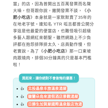
當」的店，因為曾開出五百萬發票而名聲
大噪，但哥跟你說，撇開發票不談，《
小
肥小吃店
》本身就是一家默默賣了35年的
在地老字號。連知名 YTR 呱吉都曾公開分
享這是他最愛的便當店，也難怪吸引超級
多藝人跟網紅來朝聖。雖然網路上不少負
評都在抱怨排隊排太久、店員動作慢，但
老實說，為了《
小肥小吃店
》那一口東坡
肉跟燒肉，排個30分鐘真的只是基本門檻
啦！
買起來，讓你絕對不會後悔的優惠！
北投晶泉丰旅溫泉湯屋
馥蘭朵烏來渡假酒店景觀湯屋
日勝生加賀屋國際溫泉飯店泡湯