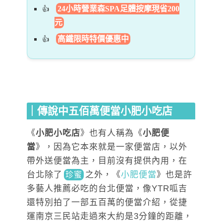
24小時營業森SPA足體按摩現省200
元
高鐵限時特價優惠中
｜傳說中五佰萬便當小肥小吃店
《
小肥小吃店
》也有人稱為《
小肥便
當
》，因為它本來就是一家便當店，以外
帶外送便當為主，目前沒有提供內用，在
台北
除了
之
外，《
小肥便當
》也是許
珍蜜
多藝人推薦必吃的台北便當，像YTR呱吉
還特別拍了一部五百萬的便當介紹，從捷
運南京三民站走過來大約是3分鐘的距離，