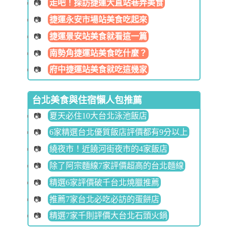
走吧！探訪捷運大直站巷弄美食
捷運永安市場站美食吃起來
捷運景安站美食就看這一篇
南勢角捷運站美食吃什麼？
府中捷運站美食就吃這幾家
台北美食與住宿懶人包推薦
夏天必住10大台北泳池飯店
6家精選台北優質飯店評價都有9分以上
繞夜市！近饒河街夜市的4家飯店
除了阿宗麵線7家評價超高的台北麵線
精選6家評價破千台北燒臘推薦
推薦7家台北必吃必訪的蛋餅店
精選7家千則評價大台北石頭火鍋