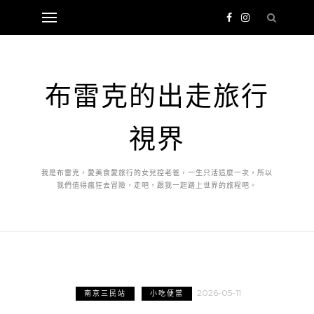
布雷克的出走旅行
視界
我是布雷克，愛美食愛旅行的女兒控老爸，一生只活這麼一次，所以
我們值得瘋狂去冒險，走吧，跟我一起踏上世界的旅程吧。
2026-05-11
南京三民站
小吃便當