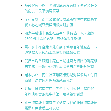
品冠客家小館｜老闆到底有沒有賺？便宜又好吃
的南京三民平價客家菜
武記豆漿｜南京公寓市場隱藏版排隊中式傳統早
餐，必吃鹹豆漿與胡椒大餅加蛋
蕭家牛雜湯｜民生社區40年排隊古早味，超過
2500則評論的必吃牛肉炒麵與牛雜湯
雪花齋｜在台北也能吃到！傳承百年豐原古早味
必吃超人氣砂糖蛋糕捲與招牌鹹蛋糕
武昌市場香菇麵｜藏在市場裡沒有招牌的隱藏版
古早味，一碗香菇麵配滿滿黑白切真的有夠讚
老木小店｜民生社區隱藏版澎湖海鮮餐館，每日
新鮮直送鮮魚料理晚來就賣光光
紅屋牛排館南京店｜老台北人回憶殺！超過40
年經典約會頂級牛排館，服務親切到爆
龍一海南雞｜南京三民站巷弄裡的排隊海南雞便
當還有免費愛玉可以喝