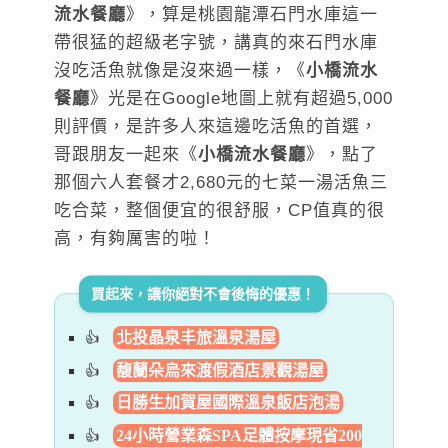
流水餐廳
》，算是桃園龍潭石門水庫這一
帶很猛的超級老字號，講真的來石門水庫
沒吃活魚就像是沒來過一樣，《
小橋流水
餐廳
》光是在Google地圖上就有超過5,000
則評價，是許多人來這邊吃活魚的首選，
哥跟朋友一起來《
小橋流水餐廳
》，點了
那個六人套餐才2,680元的七菜一湯活魚三
吃合菜，整個便宜的很舒服，CP值真的很
高，有夠厲害的啦！
買起來，讓你絕對不會後悔的優惠！
北投晶泉丰旅溫泉湯屋
馥蘭朵烏來渡假酒店景觀湯屋
日勝生加賀屋國際溫泉飯店泡湯
24小時營業森SPA足體按摩現省200