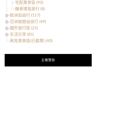
宅配美食區 (90)
機車環島旅行 (8)
歐洲自由行 (117)
亞洲旅遊自由行 (49)
國外旅行區 (25)
生活分享 (85)
再見美食區(已歇業) (40)
主機贊助