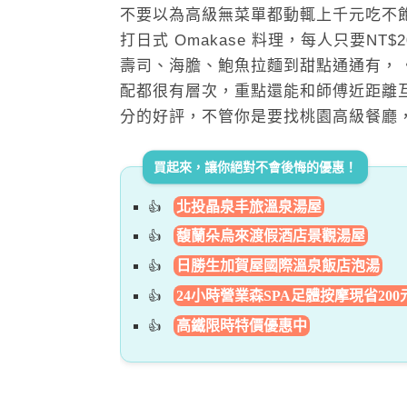
不要以為高級無菜單都動輒上千元吃不
打日式 Omakase 料理，每人只要NT
壽司、海膽、鮑魚拉麵到甜點通通有，
配都很有層次，重點還能和師傅近距離
分的好評，不管你是要找桃園高級餐廳，還
買起來，讓你絕對不會後悔的優惠！
北投晶泉丰旅溫泉湯屋
馥蘭朵烏來渡假酒店景觀湯屋
日勝生加賀屋國際溫泉飯店泡湯
24小時營業森SPA足體按摩現省200
高鐵限時特價優惠中