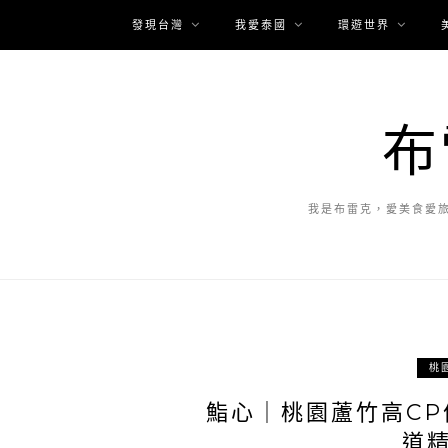
發現台灣
我愛泰國
環遊世界
布
我是布雷克，愛美食愛
桃
鮨心｜桃園蘆竹高CP值
道