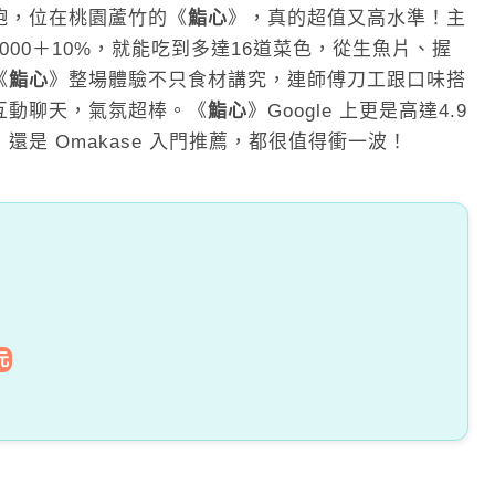
飽，位在桃園蘆竹的《
鮨心
》，真的超值又高水準！主
$2000＋10%，就能吃到多達16道菜色，從生魚片、握
《
鮨心
》整場體驗不只食材講究，連師傅刀工跟口味搭
互動聊天，氣氛超棒。《
鮨心
》Google 上更是高達4.9
是 Omakase 入門推薦，都很值得衝一波！
元