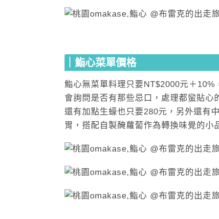
｜鮨心菜單價格
鮨心無菜單料理只要NT$2000元＋1
會詢問是否有那些忌口，處理都蠻貼心
還有加點生蠔也只要280元，另外還有
胃，搭配自製醃蘿蔔作為轉換味覺的小