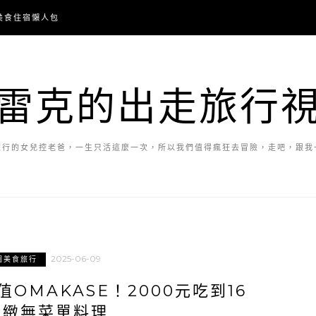
美食住宿懶人包
雷克的出走旅行
旅行的女兒控老爸，一生只活這麼一次，所以我們值得瘋狂去冒險，走吧，跟我
2025-06-09
園美食旅行
OMAKASE！2000元吃到16
精緻無菜單料理