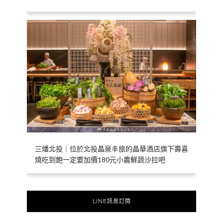
三燔北投｜位於北投晶泉丰旅的晶華酒店旗下壽喜
燒吃到飽一定要加價180元小農鮮蔬沙拉吧
LINE訊息訂閱