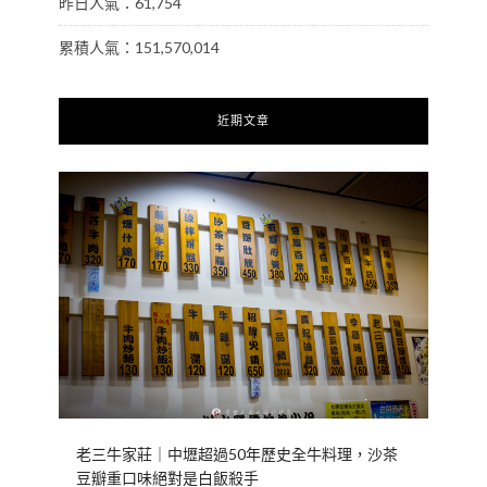
昨日人氣：61,754
累積人氣：151,570,014
近期文章
老三牛家莊｜中壢超過50年歷史全牛料理，沙茶
豆瓣重口味絕對是白飯殺手