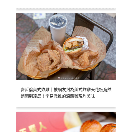
麥哲倫美式炸雞｜被網友封為美式炸雞天花板竟然
還開到凌晨！李易激推的溫體雞現炸美味