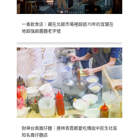
一香飲食店｜藏在北館市場裡超過70年的宜蘭在
地超強麻醬麵老字號
財神台南擔仔麵｜連林青霞都愛吃傳說中民生社區
知名擔仔麵店