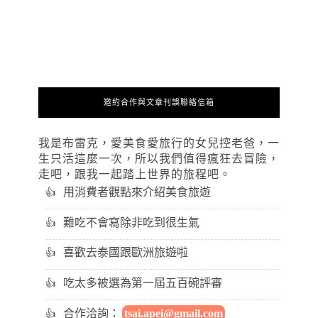
邀約合作與文章刊誤聯絡信箱
我是布雷克，愛美食愛旅行的女兒控老爸，一
生只活這麼一次，所以我們值得瘋狂去冒險，
走吧，跟我一起踏上世界的旅程吧。
用消費者觀點來介紹美食旅遊
難吃不會寫除非吃到很生氣
喜歡去泰國跟歐洲旅遊啦
吃太多被選為第一屆五百碗評審
合作洽詢：
tsai.apei@gmail.com