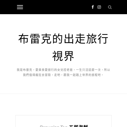
布雷克的出走旅行
視界
我是布雷克，愛美食愛旅行的女兒控老爸，一生只活這麼一次，所以
我們值得瘋狂去冒險，走吧，跟我一起踏上世界的旅程吧。