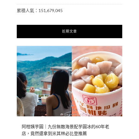
累積人氣：151,679,045
近期文章
阿柑姨芋圓｜九份無敵海景配芋圓冰的60年老
店，竟然還拿到米其林必比登推薦