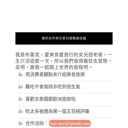
邀約合作與文章刊誤聯絡信箱
我是布雷克，愛美食愛旅行的女兒控老爸，一
生只活這麼一次，所以我們值得瘋狂去冒險，
走吧，跟我一起踏上世界的旅程吧。
用消費者觀點來介紹美食旅遊
難吃不會寫除非吃到很生氣
喜歡去泰國跟歐洲旅遊啦
吃太多被選為第一屆五百碗評審
合作洽詢：
tsai.apei@gmail.com