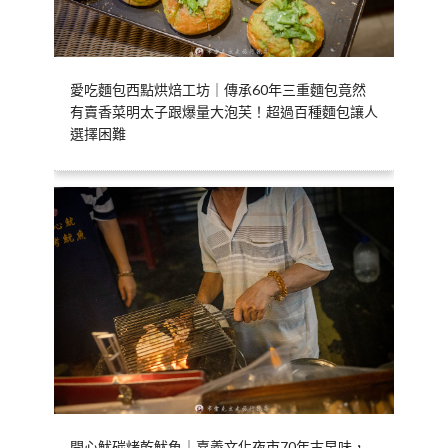
愛吃麵包西點烘焙工坊｜傳承60年三重麵包竟然
有賣香菜明太子跟爆量大泡芙！超過百種麵包讓人
選擇困難
開心魷碳烤乾魷魚｜嘉義文化夜市70年古早味，