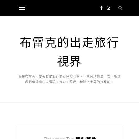
布雷克的出走旅行
視界
我是布雷克，愛美食愛旅行的女兒控老爸，一生只活這麼一次，所以
我們值得瘋狂去冒險，走吧，跟我一起踏上世界的旅程吧。