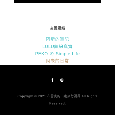
友善連結
阿新的筆記
LULU繽紛真實
PEKO の Simple Life
阿朱的日常
Copyright © 2021 布雷克的出走旅行視界 All Rights
Reserved.