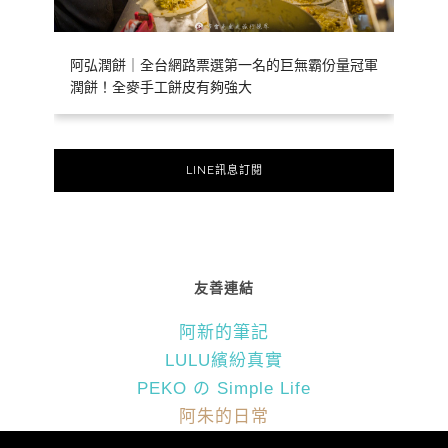
阿弘潤餅｜全台網路票選第一名的巨無霸份量冠軍
潤餅！全麥手工餅皮有夠強大
LINE訊息訂閱
友善連結
阿新的筆記
LULU繽紛真實
PEKO の Simple Life
阿朱的日常