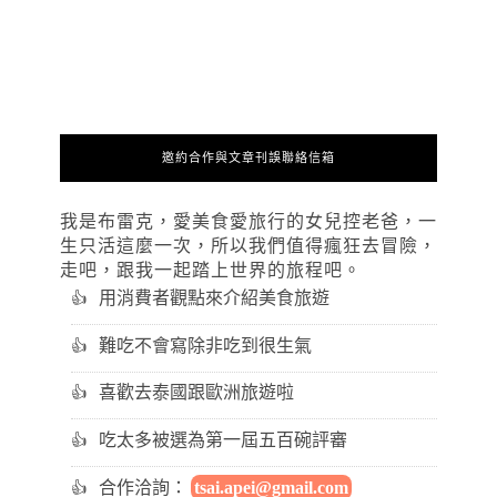
邀約合作與文章刊誤聯絡信箱
我是布雷克，愛美食愛旅行的女兒控老爸，一
生只活這麼一次，所以我們值得瘋狂去冒險，
走吧，跟我一起踏上世界的旅程吧。
用消費者觀點來介紹美食旅遊
難吃不會寫除非吃到很生氣
喜歡去泰國跟歐洲旅遊啦
吃太多被選為第一屆五百碗評審
合作洽詢：
tsai.apei@gmail.com