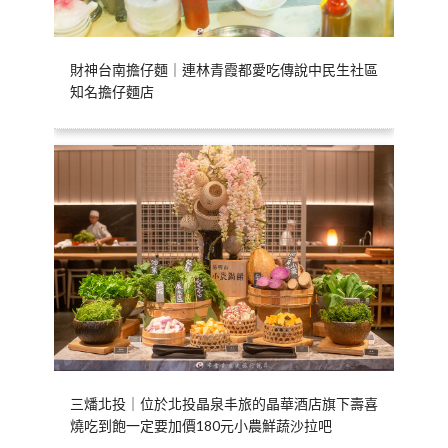
財神台南擔仔麵｜連林青霞都愛吃傳說中民生社區
知名擔仔麵店
三燔北投｜位於北投晶泉丰旅的晶華酒店旗下壽喜
燒吃到飽一定要加價180元小農鮮蔬沙拉吧