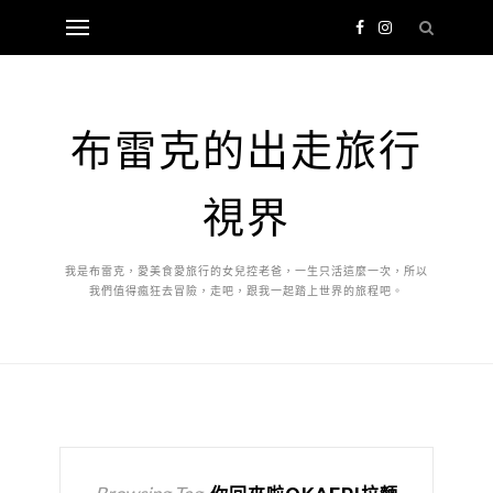
布雷克的出走旅行
視界
我是布雷克，愛美食愛旅行的女兒控老爸，一生只活這麼一次，所以
我們值得瘋狂去冒險，走吧，跟我一起踏上世界的旅程吧。