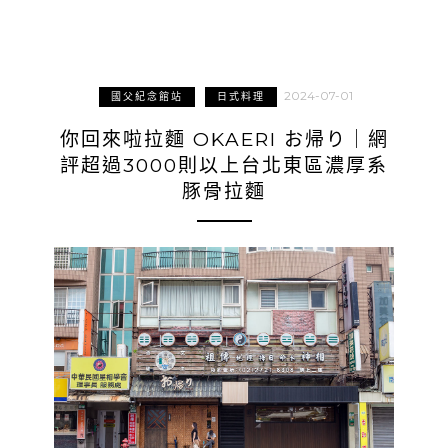
2024-07-01
國父紀念館站
日式料理
你回來啦拉麵 OKAERI お帰り｜網
評超過3000則以上台北東區濃厚系
豚骨拉麵