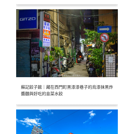
蘇記餃子館｜藏在西門町黑漆漆巷子的烏漆抹黑炸
醬麵與好吃的韭菜水餃